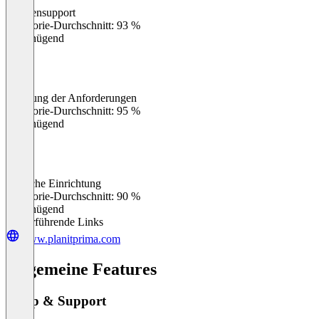
Kundensupport
0
%
Kategorie-Durchschnitt: 93 %
Ungenügend
Erfüllung der Anforderungen
0
%
Kategorie-Durchschnitt: 95 %
Ungenügend
Einfache Einrichtung
0
%
Kategorie-Durchschnitt: 90 %
Ungenügend
Weiterführende Links
www.planitprima.com
Allgemeine Features
Setup & Support