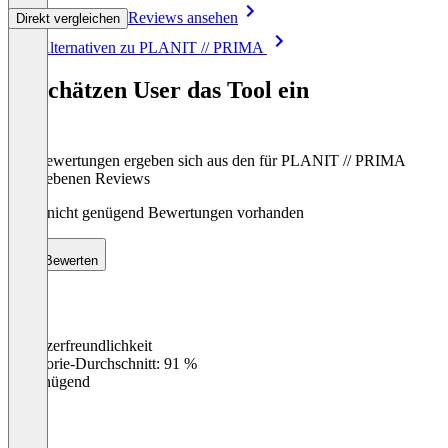
Reviews ansehen
Direkt vergleichen
Item
Alle Alternativen zu PLANIT // PRIMA
1
of
So schätzen User das Tool ein
8
Die Bewertungen ergeben sich aus den für PLANIT // PRIMA
abgegebenen Reviews
Noch nicht genügend Bewertungen vorhanden
Bewerten
Benutzerfreundlichkeit
0
%
Kategorie-Durchschnitt: 91 %
Ungenügend