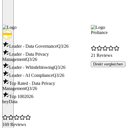
Proliance
Leader - Data Governance
Q3/26
Leader - Data Privacy
21 Reviews
Management
Q3/26
R
Direkt vergleichen
Leader - Whistleblowing
Q3/26
Leader - AI Compliance
Q3/26
Top Rated - Data Privacy
Management
Q3/26
Top 100
2026
heyData
169 Reviews