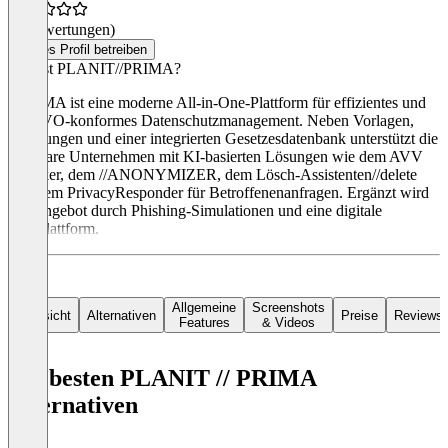
(0 Bewertungen)
Dieses Profil betreiben
Was ist PLANIT//PRIMA?
//PRIMA ist eine moderne All-in-One-Plattform für effizientes und
DSGVO-konformes Datenschutzmanagement. Neben Vorlagen,
Schulungen und einer integrierten Gesetzesdatenbank unterstützt die
Software Unternehmen mit KI-basierten Lösungen wie dem AVV
Checker, dem //ANONYMIZER, dem Lösch-Assistenten//delete
und dem PrivacyResponder für Betroffenenanfragen. Ergänzt wird
das Angebot durch Phishing-Simulationen und eine digitale
Lernplattform.
Allgemeine
Screenshots
Übersicht
Alternativen
Preise
Reviews
Features
& Videos
Die besten PLANIT // PRIMA
Alternativen