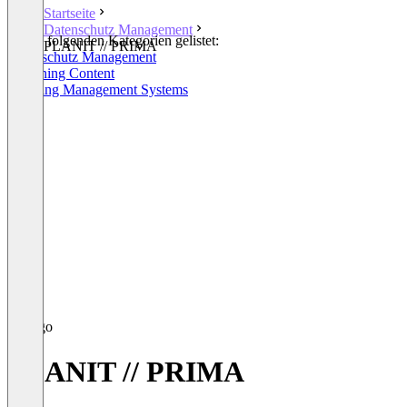
Startseite
Datenschutz Management
In den folgenden Kategorien gelistet:
PLANIT // PRIMA
Datenschutz Management
eLearning Content
Learning Management Systems
PLANIT // PRIMA