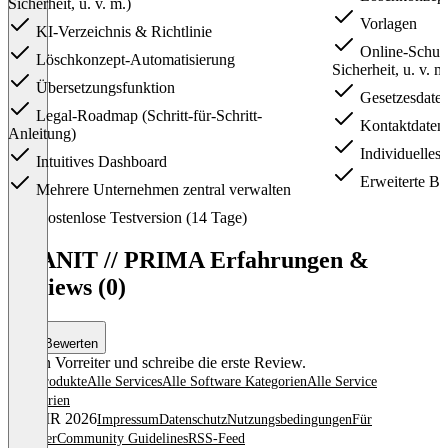
Sicherheit, u. v. m.)
Vorlagen
KI-Verzeichnis & Richtlinie
Online-Schulu
Löschkonzept-Automatisierung
Sicherheit, u. v. m
Übersetzungsfunktion
Gesetzesdate
Legal-Roadmap (Schritt-für-Schritt-
Kontaktdaten 
Anleitung)
Individuelles 
Intuitives Dashboard
Erweiterte Be
Mehrere Unternehmen zentral verwalten
Item
Kostenlose Testversion (14 Tage)
1
of
PLANIT // PRIMA Erfahrungen &
3
Reviews (0)
Bewerten
Sei ein Vorreiter und schreibe die erste Review.
Alle Produkte
Alle Services
Alle Software Kategorien
Alle Service
Kategorien
© OMR 2026
Impressum
Datenschutz
Nutzungsbedingungen
Für
Anbieter
Community Guidelines
RSS-Feed