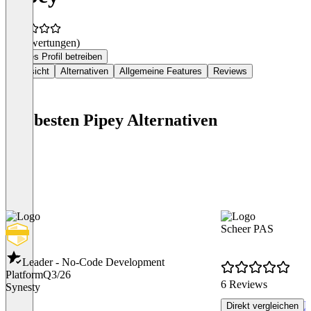
(0 Bewertungen)
Dieses Profil betreiben
Übersicht
Alternativen
Allgemeine Features
Reviews
Die besten Pipey Alternativen
Scheer PAS
Leader - No-Code Development
Platform
Q3/26
6 Reviews
Synesty
R
Direkt vergleichen