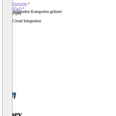
Startseite
iPaaS
In den folgenden Kategorien gelistet:
Pipey
iPaaS
Other Cloud Integration
Pipey