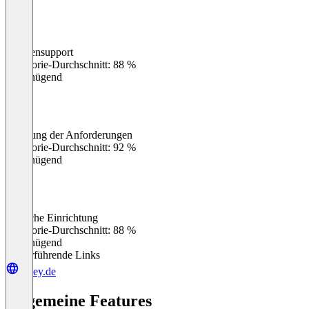
Kundensupport
0
%
Kategorie-Durchschnitt: 88 %
Ungenügend
Erfüllung der Anforderungen
0
%
Kategorie-Durchschnitt: 92 %
Ungenügend
Einfache Einrichtung
0
%
Kategorie-Durchschnitt: 88 %
Ungenügend
Weiterführende Links
pipey.de
Allgemeine Features