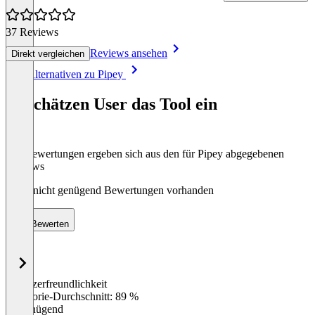
37 Reviews
Reviews ansehen
Direkt vergleichen
Item
Alle Alternativen zu Pipey
1
of
So schätzen User das Tool ein
8
Die Bewertungen ergeben sich aus den für Pipey abgegebenen
Reviews
Noch nicht genügend Bewertungen vorhanden
Bewerten
Benutzerfreundlichkeit
0
%
Kategorie-Durchschnitt: 89 %
Ungenügend