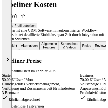
Pipeliner Kosten
3,5
(1)
Dieses Profil betreiben
Pipeliner ist eine CRM-Software mit automatisierter Workflow-
Engine, bietet detaillierte Einblicke, spart Zeit durch Integration mit
anderen Systemen.
Allgemeine
Screenshots
Übersicht
Alternativen
Preise
Reviews
Features
& Videos
Pipeliner Preise
Zuletzt aktualisiert im Februar 2025
Starter
Business
50,00 €
/ User / Monat
70,00 €
/ User / M
Grundlegendes Vertriebsmanagement,
Vollständige CRM-
Verfolgung und Zusammenarbeit für mindestens
Anpassungsmöglich
3 Benutzer.
Produktivitätsfun
Jährlich abgerechnet
Jährlich abge
Item
Kostenlose Testversion
1