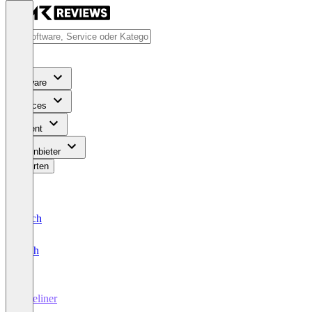
Software
Services
Content
Für Anbieter
Bewerten
Deutsch
English
Pipeliner