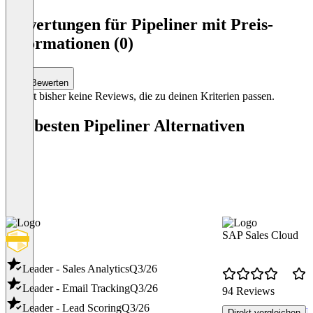
of
Bewertungen für Pipeliner mit Preis-
4
Informationen (0)
Bewerten
Es gibt bisher keine Reviews, die zu deinen Kriterien passen.
Die besten Pipeliner Alternativen
SAP Sales Cloud
Leader - Sales Analytics
Q3/26
Leader - Email Tracking
Q3/26
94 Reviews
Leader - Lead Scoring
Q3/26
P
Direkt vergleichen