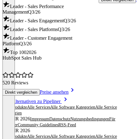
Leader - Sales Performance
Management
Q3/26
Leader - Sales Engagement
Q3/26
Leader - Sales Platforms
Q3/26
Leader - Customer Engagement
Platform
Q3/26
Top 100
2026
HubSpot Sales Hub
520 Reviews
Preise ansehen
Direkt vergleichen
Item
Alle Alternativen zu Pipeliner
1
Alle Produkte
Alle Services
Alle Software Kategorien
Alle Service
of
Kategorien
8
© OMR 2026
Impressum
Datenschutz
Nutzungsbedingungen
Für
Anbieter
Community Guidelines
RSS-Feed
© OMR 2026
Alle Produkte
Alle Services
Alle Software Kategorien
Alle Service