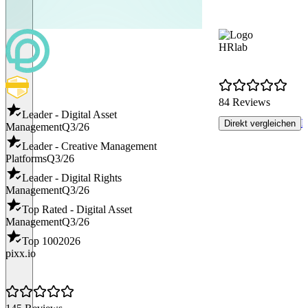
HRlab
84 Reviews
Leader - Digital Asset
R
Direkt vergleichen
Management
Q3/26
Leader - Creative Management
Platforms
Q3/26
Leader - Digital Rights
Management
Q3/26
Top Rated - Digital Asset
Management
Q3/26
Top 100
2026
pixx.io