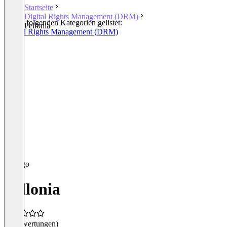
Startseite
Digital Rights Management (DRM)
In den folgenden Kategorien gelistet:
Pellonia
Digital Rights Management (DRM)
Pellonia
(0 Bewertungen)