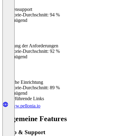
Kundensupport
0
%
Kategorie-Durchschnitt: 94 %
Ungenügend
Erfüllung der Anforderungen
0
%
Kategorie-Durchschnitt: 92 %
Ungenügend
Einfache Einrichtung
0
%
Kategorie-Durchschnitt: 89 %
Ungenügend
Weiterführende Links
www.pellonia.io
Allgemeine Features
Setup & Support