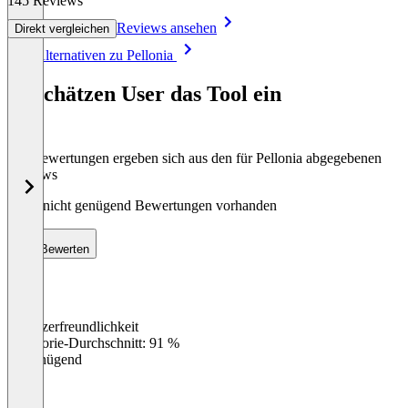
145 Reviews
Reviews ansehen
Direkt vergleichen
Item
Alle Alternativen zu Pellonia
1
of
So schätzen User das Tool ein
8
Die Bewertungen ergeben sich aus den für Pellonia abgegebenen
Reviews
Noch nicht genügend Bewertungen vorhanden
Bewerten
Benutzerfreundlichkeit
0
%
Kategorie-Durchschnitt: 91 %
Ungenügend