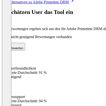
Alle Alternativen zu Adobe Primetime DRM
1
of
So schätzen User das Tool ein
8
Die Bewertungen ergeben sich aus den für Adobe Primetime DRM 
Noch nicht genügend Bewertungen vorhanden
Bewerten
Benutzerfreundlichkeit
0
%
Kategorie-Durchschnitt: 91 %
Ungenügend
Kundensupport
0
%
Kategorie-Durchschnitt: 94 %
Ungenügend