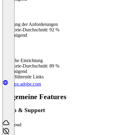
Erfüllung der Anforderungen
0
%
Kategorie-Durchschnitt: 92 %
Ungenügend
Einfache Einrichtung
0
%
Kategorie-Durchschnitt: 89 %
Ungenügend
Weiterführende Links
helpx.adobe.com
Allgemeine Features
Setup & Support
Cloud