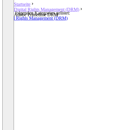
Startseite
Digital Rights Management (DRM)
In den folgenden Kategorien gelistet:
Adobe Primetime DRM
Digital Rights Management (DRM)