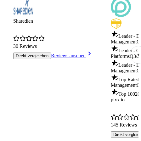
Sharedien
Leader - Di
Management
Q
30 Reviews
Leader - C
Reviews ansehen
Direkt vergleichen
Platforms
Q3/2
Leader - Di
Management
Q
Top Rated -
Management
Q
Top 100
20
pixx.io
145 Reviews
Direkt vergleic