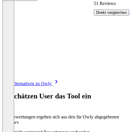
51 Reviews
R
Direkt vergleichen
Item
Alle Alternativen zu Owly
1
of
So schätzen User das Tool ein
8
Die Bewertungen ergeben sich aus den für Owly abgegebenen
Reviews