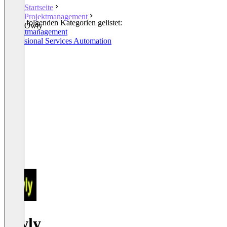
Startseite
Projektmanagement
In den folgenden Kategorien gelistet:
Owly
Projektmanagement
Professional Services Automation
Owly