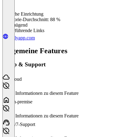
Einfache Einrichtung
0
%
Kategorie-Durchschnitt: 88 %
Ungenügend
Weiterführende Links
owlyapp.com
Allgemeine Features
Setup & Support
Cloud
Keine Informationen zu diesem Feature
On-premise
Keine Informationen zu diesem Feature
24/7-Support