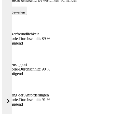
Noch nicht genügend Bewertungen vorhanden
Bewerten
Benutzerfreundlichkeit
0
%
Kategorie-Durchschnitt: 89 %
Ungenügend
Kundensupport
0
%
Kategorie-Durchschnitt: 90 %
Ungenügend
Erfüllung der Anforderungen
0
%
Kategorie-Durchschnitt: 91 %
Ungenügend