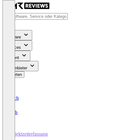
Software
Services
Content
Für Anbieter
Bewerten
Deutsch
English
Projektzeiterfassung