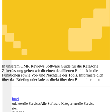
Zeiterfassung
In unserem OMR Reviews Software Guide für die Kategorie
Zeiterfassung geben wir dir einen detaillierten Einblick in die
Funktionen sowie Vor- und Nachteile der Tools. Informiere dich
über das Briefing oder lade es direkt über den Button herunter.
Download
Alle Produkte
Alle Services
Alle Software Kategorien
Alle Service
Kategorien