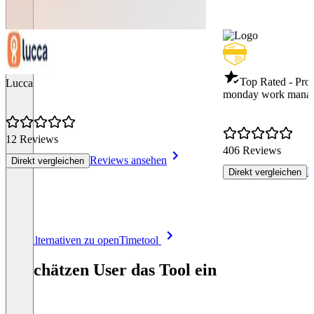
Top Rated - Pro
Lucca
monday work mana
12 Reviews
406 Reviews
Reviews ansehen
Direkt vergleichen
R
Direkt vergleichen
Item
Alle Alternativen zu openTimetool
1
of
So schätzen User das Tool ein
8