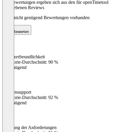
Die Bewertungen ergeben sich aus den für openTimetool
abgegebenen Reviews
Noch nicht genügend Bewertungen vorhanden
Bewerten
Benutzerfreundlichkeit
0
%
Kategorie-Durchschnitt: 90 %
Ungenügend
Kundensupport
0
%
Kategorie-Durchschnitt: 92 %
Ungenügend
Erfüllung der Anforderungen
0
%