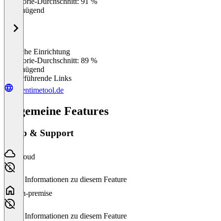
Kategorie-Durchschnitt: 91 %
Ungenügend
Einfache Einrichtung
0
%
Kategorie-Durchschnitt: 89 %
Ungenügend
Weiterführende Links
opentimetool.de
Allgemeine Features
Setup & Support
Cloud
Keine Informationen zu diesem Feature
On-premise
Keine Informationen zu diesem Feature