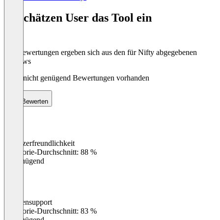
1
of
So schätzen User das Tool ein
8
Die Bewertungen ergeben sich aus den für Nifty abgegebenen
Reviews
Noch nicht genügend Bewertungen vorhanden
Bewerten
Benutzerfreundlichkeit
0
%
Kategorie-Durchschnitt: 88 %
Ungenügend
Kundensupport
0
%
Kategorie-Durchschnitt: 83 %
Ungenügend