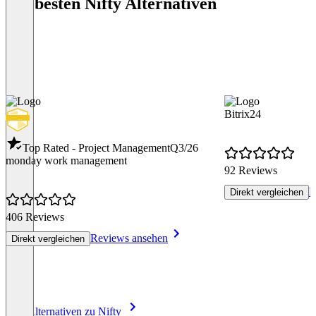
Die besten Nifty Alternativen
Bitrix24
Top Rated - Project Management
Q3/26
monday work management
92 Reviews
R
Direkt vergleichen
406 Reviews
Reviews ansehen
Direkt vergleichen
Item
Alle Alternativen zu Nifty