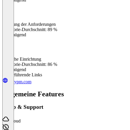
Erfüllung der Anforderungen
0
%
Kategorie-Durchschnitt: 89 %
Ungenügend
Einfache Einrichtung
0
%
Kategorie-Durchschnitt: 86 %
Ungenügend
Weiterführende Links
niftypm.com
Allgemeine Features
Setup & Support
Cloud