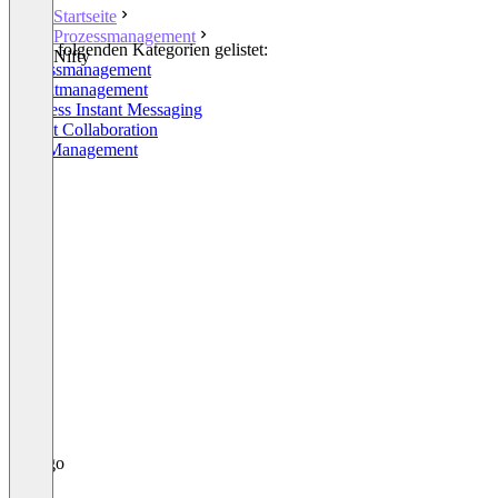
Startseite
Prozessmanagement
In den folgenden Kategorien gelistet:
Nifty
Prozessmanagement
Projektmanagement
Business Instant Messaging
Project Collaboration
Task Management
+4