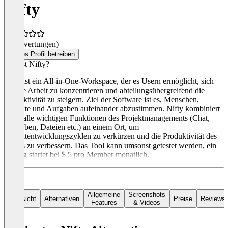
Nifty
(0 Bewertungen)
Dieses Profil betreiben
Was ist Nifty?
Nifty ist ein All-in-One-Workspace, der es Usern ermöglicht, sich
auf die Arbeit zu konzentrieren und abteilungsübergreifend die
Produktivität zu steigern. Ziel der Software ist es, Menschen,
Projekte und Aufgaben aufeinander abzustimmen. Nifty kombiniert
dafür alle wichtigen Funktionen des Projektmanagements (Chat,
Aufgaben, Dateien etc.) an einem Ort, um
Projektentwicklungszyklen zu verkürzen und die Produktivität des
Teams zu verbessern. Das Tool kann umsonst getestet werden, ein
Pricing startet bei $ 5 pro Member monatlich.
Allgemeine
Screenshots
Übersicht
Alternativen
Preise
Reviews
Features
& Videos