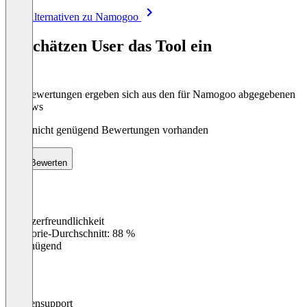
Item
Alle Alternativen zu Namogoo
1
of
So schätzen User das Tool ein
8
Die Bewertungen ergeben sich aus den für Namogoo abgegebenen
Reviews
Noch nicht genügend Bewertungen vorhanden
Bewerten
Benutzerfreundlichkeit
0
%
Kategorie-Durchschnitt: 88 %
Ungenügend
Kundensupport
0
%