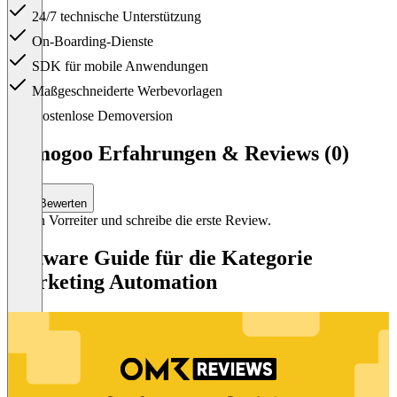
24/7 technische Unterstützung
On-Boarding-Dienste
SDK für mobile Anwendungen
Maßgeschneiderte Werbevorlagen
Item
Kostenlose Demoversion
1
of
Namogoo Erfahrungen & Reviews (0)
1
Bewerten
Sei ein Vorreiter und schreibe die erste Review.
Software Guide für die Kategorie
Marketing Automation