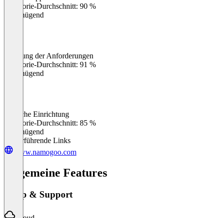
Kategorie-Durchschnitt: 90 %
Ungenügend
Erfüllung der Anforderungen
0
%
Kategorie-Durchschnitt: 91 %
Ungenügend
Einfache Einrichtung
0
%
Kategorie-Durchschnitt: 85 %
Ungenügend
Weiterführende Links
www.namogoo.com
Allgemeine Features
Setup & Support
Cloud