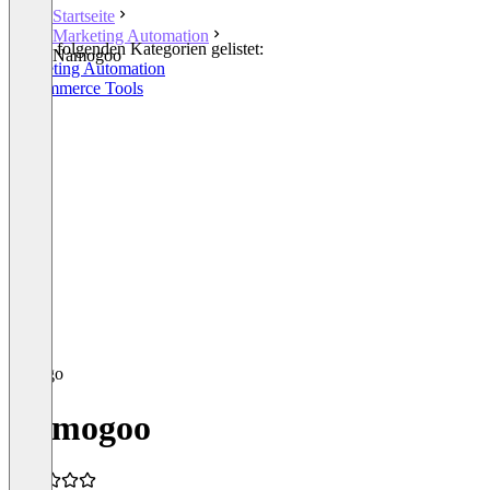
Startseite
Marketing Automation
In den folgenden Kategorien gelistet:
Namogoo
Marketing Automation
E-Commerce Tools
Namogoo