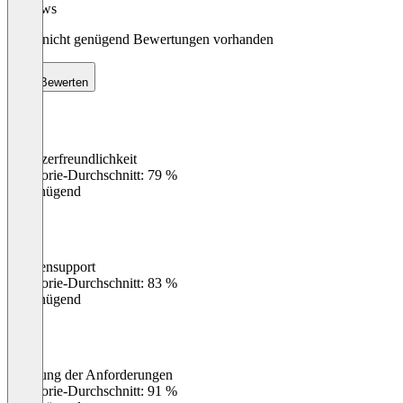
Reviews
Noch nicht genügend Bewertungen vorhanden
Bewerten
Benutzerfreundlichkeit
0
%
Kategorie-Durchschnitt: 79 %
Ungenügend
Kundensupport
0
%
Kategorie-Durchschnitt: 83 %
Ungenügend
Erfüllung der Anforderungen
0
%
Kategorie-Durchschnitt: 91 %