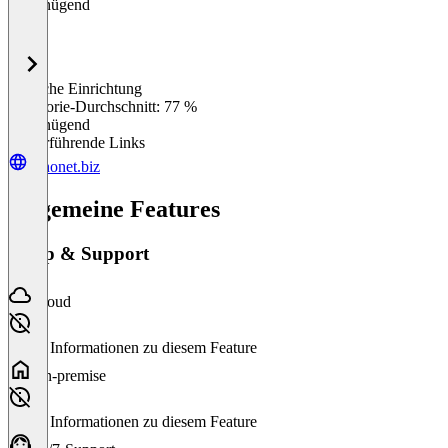
Ungenügend
Einfache Einrichtung
0
%
Kategorie-Durchschnitt: 77 %
Ungenügend
Weiterführende Links
echonet.biz
Allgemeine Features
Setup & Support
Cloud
Keine Informationen zu diesem Feature
On-premise
Keine Informationen zu diesem Feature