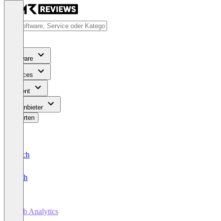
Software
Services
Content
Für Anbieter
Bewerten
Deutsch
English
Web Analytics