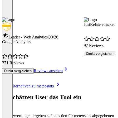
JustRelate etracker
Leader - Web Analytics
Q3/26
Google Analytics
97 Reviews
R
Direkt vergleichen
371 Reviews
Reviews ansehen
Direkt vergleichen
Item
Alle Alternativen zu meteostats
1
of
So schätzen User das Tool ein
8
Die Bewertungen ergeben sich aus den für meteostats abgegebenen