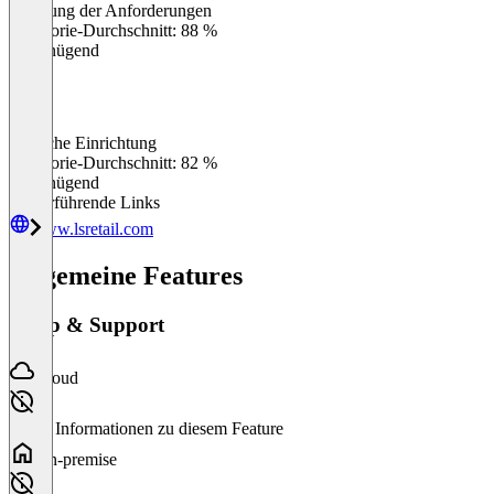
Erfüllung der Anforderungen
0
%
Kategorie-Durchschnitt: 88 %
Ungenügend
Einfache Einrichtung
0
%
Kategorie-Durchschnitt: 82 %
Ungenügend
Weiterführende Links
www.lsretail.com
Allgemeine Features
Setup & Support
Cloud
Keine Informationen zu diesem Feature
On-premise