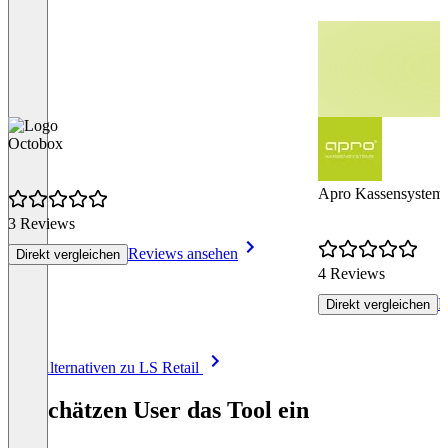
Octobox
Apro Kassensystem
3 Reviews
Reviews ansehen
Direkt vergleichen
4 Reviews
R
Direkt vergleichen
Item
Alle Alternativen zu LS Retail
1
of
So schätzen User das Tool ein
8