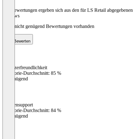
Die Bewertungen ergeben sich aus den für LS Retail abgegebenen
Reviews
Noch nicht genügend Bewertungen vorhanden
Bewerten
Benutzerfreundlichkeit
0
%
Kategorie-Durchschnitt: 85 %
Ungenügend
Kundensupport
0
%
Kategorie-Durchschnitt: 84 %
Ungenügend