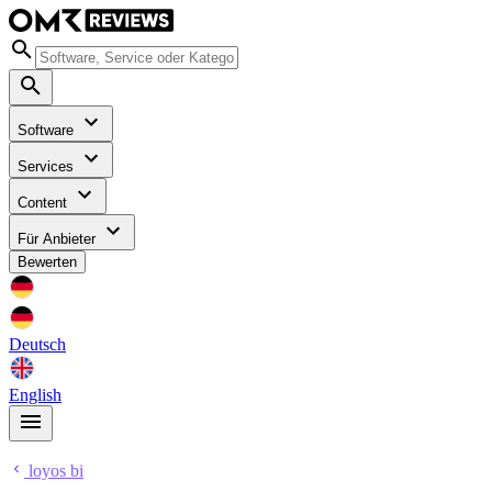
Software
Services
Content
Für Anbieter
Bewerten
Deutsch
English
loyos bi