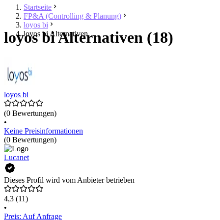
Startseite
FP&A (Controlling & Planung)
loyos bi
loyos bi Alternativen (18)
loyos bi Alternativen
loyos bi
(0 Bewertungen)
•
Keine Preisinformationen
(0 Bewertungen)
Lucanet
Dieses Profil wird vom Anbieter betrieben
4,3
(11)
•
Preis: Auf Anfrage