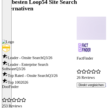
Die besten Loop54 Site Search
Alternativen
Leader - Onsite Search
Q3/26
FactFinder
Leader - Enterprise Search
Software
Q3/26
Top Rated - Onsite Search
Q3/26
26 Reviews
Top 100
2026
R
Direkt vergleichen
DooFinder
253 Reviews