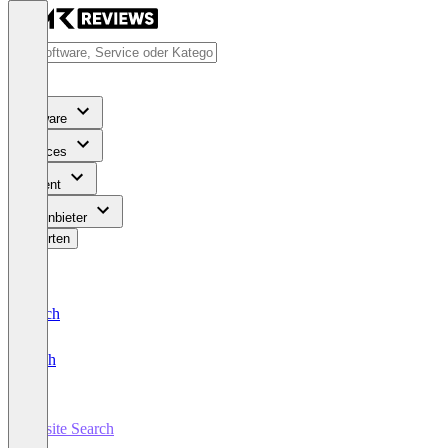
Software
Services
Content
Für Anbieter
Bewerten
Deutsch
English
Onsite Search