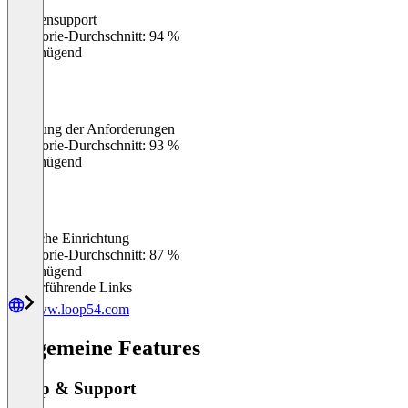
Kundensupport
0
%
Kategorie-Durchschnitt: 94 %
Ungenügend
Erfüllung der Anforderungen
0
%
Kategorie-Durchschnitt: 93 %
Ungenügend
Einfache Einrichtung
0
%
Kategorie-Durchschnitt: 87 %
Ungenügend
Weiterführende Links
www.loop54.com
Allgemeine Features
Setup & Support