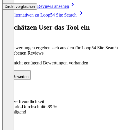
Reviews ansehen
Direkt vergleichen
Item
Alle Alternativen zu Loop54 Site Search
1
of
So schätzen User das Tool ein
8
Die Bewertungen ergeben sich aus den für Loop54 Site Search
abgegebenen Reviews
Noch nicht genügend Bewertungen vorhanden
Bewerten
Benutzerfreundlichkeit
0
%
Kategorie-Durchschnitt: 89 %
Ungenügend