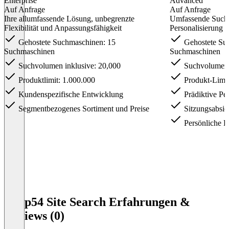
Enterprise
Advanced
Auf Anfrage
Auf Anfrage
Ihre allumfassende Lösung, unbegrenzte
Umfassende Suche
Flexibilität und Anpassungsfähigkeit
Personalisierung
Gehostete Suchmaschinen: 15
Gehostete Su
Suchmaschinen
Suchmaschinen
Suchvolumen inklusive: 20,000
Suchvolumen i
Produktlimit: 1.000.000
Produkt-Limit
Kundenspezifische Entwicklung
Prädiktive Per
Segmentbezogenes Sortiment und Preise
Sitzungsabsic
Persönliche P
Item
1
Loop54 Site Search Erfahrungen &
of
Reviews (0)
3