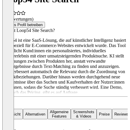
(0 Bewertungen)
Dieses Profil betreiben
Was ist Loop54 Site Search?
Loop54 ist eine SaaS-Lösung, die auf künstlicher Intelligenz basiert
und speziell für E-Commerce-Websites entwickelt wurde. Das Tool
ermöglicht Kund:innen ein personalisiertes, individuelles
Nutzererlebnis mit einer umsatzsteigernden Produktsuche. KI stellt
Beziehungen zwischen Produkten her, anstatt verwandte
Suchergebnisse durch Text-Matching zu finden und anzuzeigen.
Das verbessert automatisch die Relevanz durch die Zuordnung von
Produktbeziehungen. Darüber hinaus werden durchgehend neue
Erkenntnisse über das Suchen und Kaufverhalten der Nutzer:innen
gewonnen, sodass die Suche ständig verbessert wird. Eine Demo,
wie auch das Pricing, gibt es auf Anfrage.
Allgemeine
Screenshots
Übersicht
Alternativen
Preise
Reviews
Features
& Videos