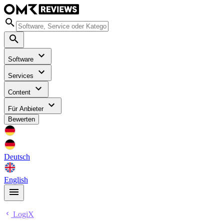
Software
Services
Content
Für Anbieter
Bewerten
Deutsch
English
LogiX