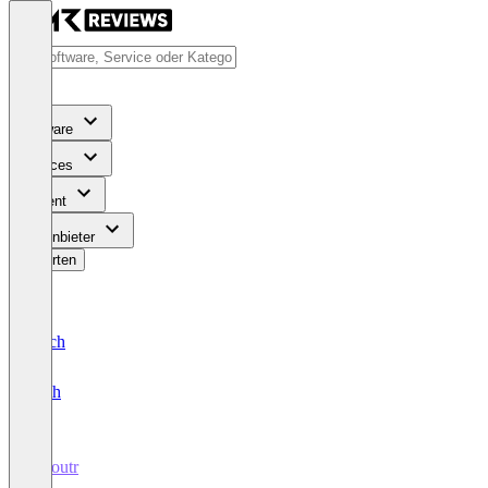
Software
Services
Content
Für Anbieter
Bewerten
Deutsch
English
Laioutr