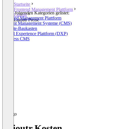
Startseite
Frontend Management Plattform
In den folgenden Kategorien gelistet:
Laioutr
Frontend Management Plattform
Laioutr Preise
Content Management Systeme (CMS)
Website-Baukasten
Digital Experience Plattform (DXP)
Headless CMS
Laioutr Kosten