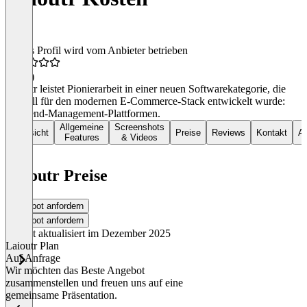
Dieses Profil wird vom Anbieter betrieben
5,0
(7)
Laioutr leistet Pionierarbeit in einer neuen Softwarekategorie, die
speziell für den modernen E-Commerce-Stack entwickelt wurde:
Frontend-Management-Plattformen.
Allgemeine
Screenshots
Übersicht
Preise
Reviews
Kontakt
Al
Features
& Videos
Laioutr Preise
Angebot anfordern
Angebot anfordern
Zuletzt aktualisiert im Dezember 2025
Laioutr Plan
Auf Anfrage
Wir möchten das Beste Angebot
zusammenstellen und freuen uns auf eine
gemeinsame Präsentation.