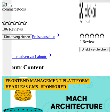
commercetools
Alokai
106 Reviews
Preise ansehen
Direkt vergleichen
2 Reviews
P
Direkt vergleichen
Item
Alle Alternativen zu Laioutr
1
of
Laioutr Content
5
FRONTEND MANAGEMENT PLATTFORM
HEADLESS CMS
SPONSORED