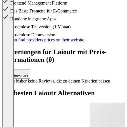
Frontend Management Platform
Das Beste Frontend für E-Commerce
Hunderte integrierte Apps
Item
Kostenlose Testversion (1 Monat)
1
of
Kostenlose Demoversion
1
You can find providers prices on their website.
Bewertungen für Laioutr mit Preis-
Informationen (0)
Bewerten
Es gibt bisher keine Reviews, die zu deinen Kriterien passen.
Die besten Laioutr Alternativen