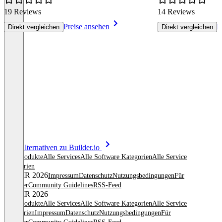
19 Reviews
14 Reviews
Preise ansehen
P
Direkt vergleichen
Direkt vergleichen
Item
Alle Alternativen zu Builder.io
1
Alle Produkte
Alle Services
Alle Software Kategorien
Alle Service
of
Kategorien
8
© OMR 2026
Impressum
Datenschutz
Nutzungsbedingungen
Für
Anbieter
Community Guidelines
RSS-Feed
© OMR 2026
Alle Produkte
Alle Services
Alle Software Kategorien
Alle Service
Kategorien
Impressum
Datenschutz
Nutzungsbedingungen
Für