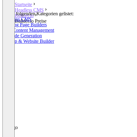
Startseite
Headless CMS
In den folgenden Kategorien gelistet:
Builder.io
Headless CMS
Builder.io Preise
Landing Page Builders
Web Content Management
AI Code Generation
AI App & Website Builder
+1