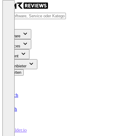
Software
Services
Content
Für Anbieter
Bewerten
Deutsch
English
Builder.io