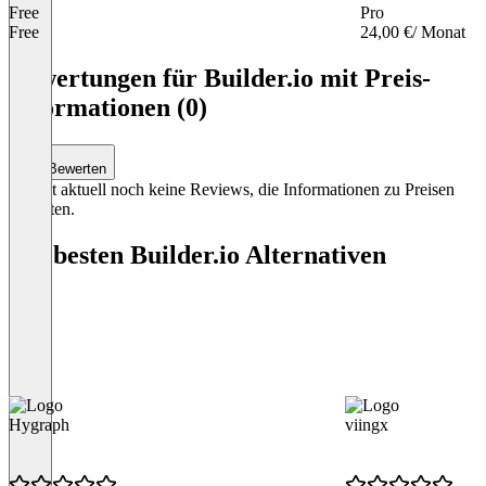
Free
Pro
Free
24,00 €
/ Monat
Item
1
Bewertungen für Builder.io mit Preis-
of
Informationen (0)
3
Bewerten
Es gibt aktuell noch keine Reviews, die Informationen zu Preisen
enthalten.
Die besten Builder.io Alternativen
Hygraph
viingx