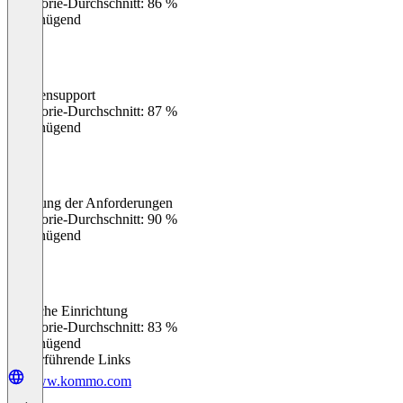
Kategorie-Durchschnitt: 86 %
Ungenügend
Kundensupport
0
%
Kategorie-Durchschnitt: 87 %
Ungenügend
Erfüllung der Anforderungen
0
%
Kategorie-Durchschnitt: 90 %
Ungenügend
Einfache Einrichtung
0
%
Kategorie-Durchschnitt: 83 %
Ungenügend
Weiterführende Links
www.kommo.com