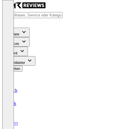
Software
Services
Content
Für Anbieter
Bewerten
Deutsch
English
CRM