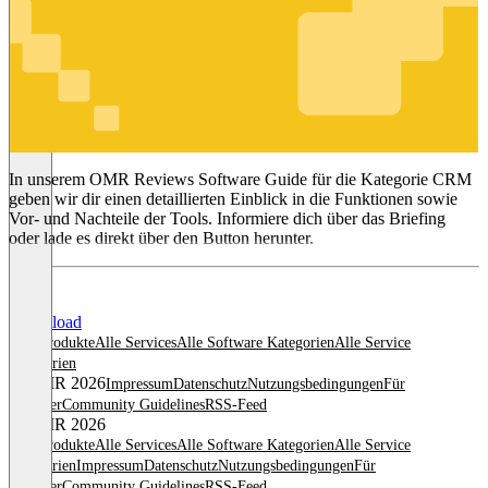
Item
1
of
3
CRM
In unserem OMR Reviews Software Guide für die Kategorie CRM
geben wir dir einen detaillierten Einblick in die Funktionen sowie
Vor- und Nachteile der Tools. Informiere dich über das Briefing
oder lade es direkt über den Button herunter.
Download
Alle Produkte
Alle Services
Alle Software Kategorien
Alle Service
Kategorien
© OMR 2026
Impressum
Datenschutz
Nutzungsbedingungen
Für
Anbieter
Community Guidelines
RSS-Feed
© OMR 2026
Alle Produkte
Alle Services
Alle Software Kategorien
Alle Service
Kategorien
Impressum
Datenschutz
Nutzungsbedingungen
Für
Anbieter
Community Guidelines
RSS-Feed