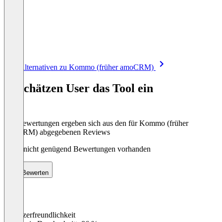
Item
Alle Alternativen zu Kommo (früher amoCRM)
1
of
So schätzen User das Tool ein
8
Die Bewertungen ergeben sich aus den für Kommo (früher
amoCRM) abgegebenen Reviews
Noch nicht genügend Bewertungen vorhanden
Bewerten
Benutzerfreundlichkeit
0
%