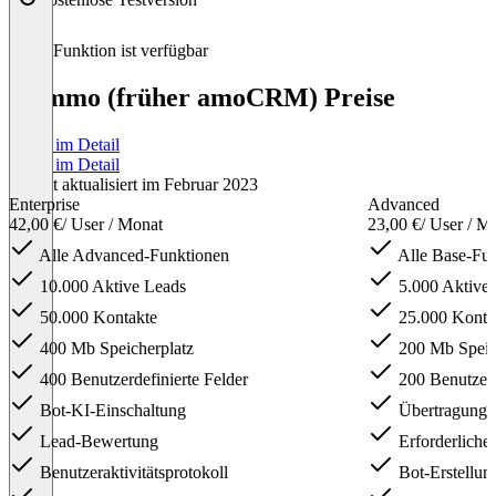
Diese Funktion ist verfügbar
Kommo (früher amoCRM) Preise
Preise im Detail
Preise im Detail
Zuletzt aktualisiert im Februar 2023
Enterprise
Advanced
42,00 €
/ User / Monat
23,00 €
/ User / M
Alle Advanced-Funktionen
Alle Base-Fu
10.000 Aktive Leads
5.000 Aktive
50.000 Kontakte
25.000 Konta
400 Mb Speicherplatz
200 Mb Speic
400 Benutzerdefinierte Felder
200 Benutzerd
Bot-KI-Einschaltung
Übertragung
Lead-Bewertung
Erforderliche 
Benutzeraktivitätsprotokoll
Bot-Erstellun