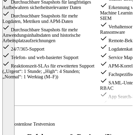
Durchsuchbare Snapshots für langfristiges
Aufbewahren sicherheitsrelevanter Daten
Erkennung vo
Machine Learning 
Durchsuchbare Snapshots für mehr
SIEM
Logdaten, Metriken und APM-Daten
Verhaltensorie
Durchsuchbare Snapshots für mehr
Ransomware
Anwendungsinhaltsdaten und historische
Arbeitsplatzaufzeichnungen
Remote-Bekämp
24/7/365-Support
Logdatenkateg
Telefon- und web-basierter Support
Service Maps
Reaktionszeit-SLAs für erweiterten Support
APM-Korrelat
(„Urgent“: 1 Stunde; „High“: 4 Stunden;
Fachspezifisc
„Normal“: 1 Werktag (M–F))
SAML-Unterst
RBAC
App Search-M
Berechtigung
Workplace Search
Search API
Kostenlose Testversion
24/7/365-Sup