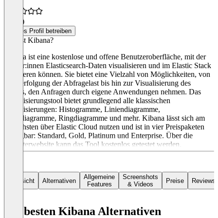
3,8
(5)
Dieses Profil betreiben
Was ist Kibana?
Kibana ist eine kostenlose und offene Benutzeroberfläche, mit der
Nutzer:innen Elasticsearch-Daten visualisieren und im Elastic Stack
navigieren können. Sie bietet eine Vielzahl von Möglichkeiten, von
der Verfolgung der Abfragelast bis hin zur Visualisierung des
Weges, den Anfragen durch eigene Anwendungen nehmen. Das
Visualisierungstool bietet grundlegend alle klassischen
Visualisierungen: Histogramme, Liniendiagramme,
Kreisdiagramme, Ringdiagramme und mehr. Kibana lässt sich am
einfachsten über Elastic Cloud nutzen und ist in vier Preispaketen
verfügbar: Standard, Gold, Platinum und Enterprise. Über die
Anbieterwebsite kann das Tool kostenlos getestet werden.
Allgemeine
Screenshots
Übersicht
Alternativen
Preise
Reviews
Features
& Videos
Die besten Kibana Alternativen