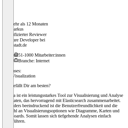
Vor mehr als 12 Monaten
Jan-Markus
Verifizierter Reviewer
Software Developer
bei
meinestadt.de
51-1000 Mitarbeiter:innen
Branche: Internet
Use cases:
Data Visualization
Was gefällt Dir am besten?
Kibana ist ein leistungsstarkes Tool zur Visualisierung und Analyse
von Daten, das hervorragend mit Elasticsearch zusammenarbeitet.
Besonders beeindruckend ist die Benutzerfreundlichkeit und die
Vielzahl an Visualisierungsoptionen wie Diagramme, Karten und
Dashboards. Somit lassen sich tiefgehende Analysen einfach
durchführen.