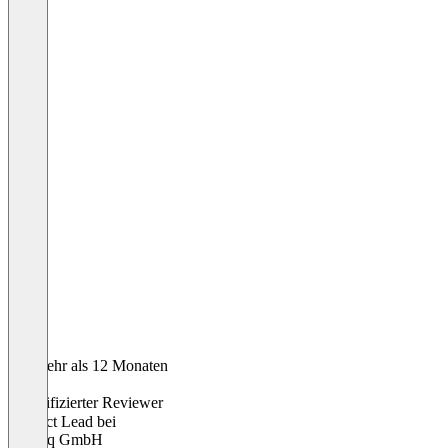
Vor mehr als 12 Monaten
Peter
Verifizierter Reviewer
Product Lead
bei
emetriq GmbH