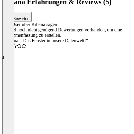
Kibana Erfahrungen & Reviews (5)
Telefon- und 
Reaktionszeit
(„Urgent“: 1 Stun
Bewerten
„Normal“: 1 Werk
Was User über Kibana sagen
Item
Es sind noch nicht genügend Bewertungen vorhanden, um eine
1
Zusammenfassung zu erstellen.
of
“Kibana – Das Fenster in unsere Datenwelt!”
4
4.0
J