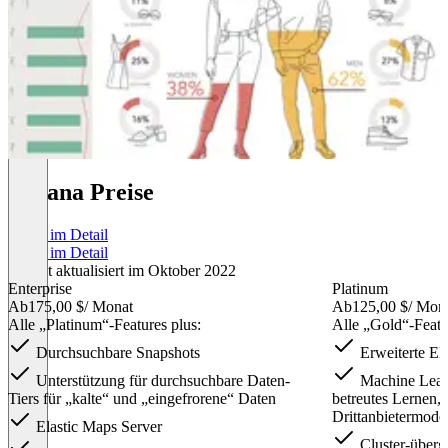
Kibana Preise
Preise im Detail
Preise im Detail
Zuletzt aktualisiert im Oktober 2022
Enterprise
Platinum
Ab
175,00 $
/ Monat
Ab
125,00 $
/ Mon
Alle „Platinum“-Features plus:
Alle „Gold“-Featu
Durchsuchbare Snapshots
Erweiterte Ela
Unterstützung für durchsuchbare Daten-
Machine Lear
Tiers für „kalte“ und „eingefrorene“ Daten
betreutes Lernen,
Drittanbietermode
Elastic Maps Server
Cluster-überg