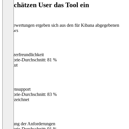
So schätzen User das Tool ein
8
Die Bewertungen ergeben sich aus den für Kibana abgegebenen
Reviews
Benutzerfreundlichkeit
0
%
Kategorie-Durchschnitt: 81 %
Sehr gut
Kundensupport
0
%
Kategorie-Durchschnitt: 83 %
Ausgezeichnet
Erfüllung der Anforderungen
0
%
Kategorie-Durchschnitt: 91 %