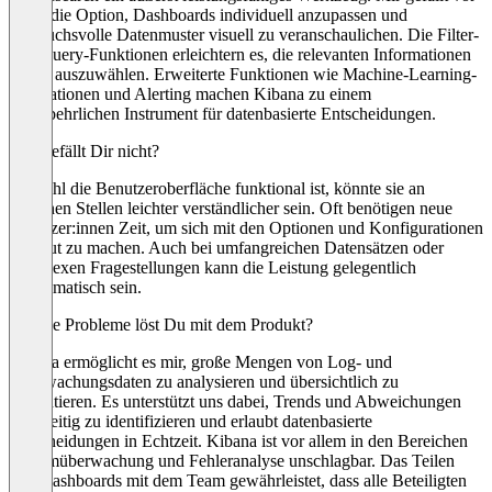
allem die Option, Dashboards individuell anzupassen und
anspruchsvolle Datenmuster visuell zu veranschaulichen. Die Filter-
und Query-Funktionen erleichtern es, die relevanten Informationen
genau auszuwählen. Erweiterte Funktionen wie Machine-Learning-
Integrationen und Alerting machen Kibana zu einem
unentbehrlichen Instrument für datenbasierte Entscheidungen.
Was gefällt Dir nicht?
Obwohl die Benutzeroberfläche funktional ist, könnte sie an
manchen Stellen leichter verständlicher sein. Oft benötigen neue
Benutzer:innen Zeit, um sich mit den Optionen und Konfigurationen
vertraut zu machen. Auch bei umfangreichen Datensätzen oder
komplexen Fragestellungen kann die Leistung gelegentlich
problematisch sein.
Welche Probleme löst Du mit dem Produkt?
Kibana ermöglicht es mir, große Mengen von Log- und
Überwachungsdaten zu analysieren und übersichtlich zu
präsentieren. Es unterstützt uns dabei, Trends und Abweichungen
rechtzeitig zu identifizieren und erlaubt datenbasierte
Entscheidungen in Echtzeit. Kibana ist vor allem in den Bereichen
Systemüberwachung und Fehleranalyse unschlagbar. Das Teilen
von Dashboards mit dem Team gewährleistet, dass alle Beteiligten