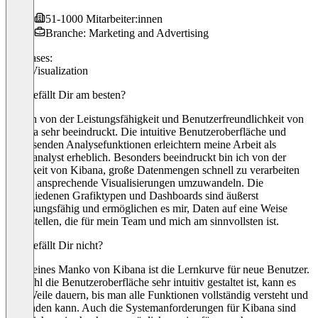
51-1000 Mitarbeiter:innen
Branche: Marketing and Advertising
Use cases:
Data Visualization
Was gefällt Dir am besten?
Ich bin von der Leistungsfähigkeit und Benutzerfreundlichkeit von
Kibana sehr beeindruckt. Die intuitive Benutzeroberfläche und
umfassenden Analysefunktionen erleichtern meine Arbeit als
Datenanalyst erheblich. Besonders beeindruckt bin ich von der
Fähigkeit von Kibana, große Datenmengen schnell zu verarbeiten
und in ansprechende Visualisierungen umzuwandeln. Die
verschiedenen Grafiktypen und Dashboards sind äußerst
anpassungsfähig und ermöglichen es mir, Daten auf eine Weise
darzustellen, die für mein Team und mich am sinnvollsten ist.
Was gefällt Dir nicht?
Ein kleines Manko von Kibana ist die Lernkurve für neue Benutzer.
Obwohl die Benutzeroberfläche sehr intuitiv gestaltet ist, kann es
eine Weile dauern, bis man alle Funktionen vollständig versteht und
anwenden kann. Auch die Systemanforderungen für Kibana sind