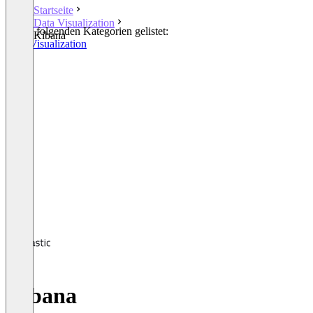
Startseite
Data Visualization
In den folgenden Kategorien gelistet:
Kibana
Data Visualization
Kibana