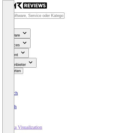
Software
Services
Content
Für Anbieter
Bewerten
Deutsch
English
Data Visualization