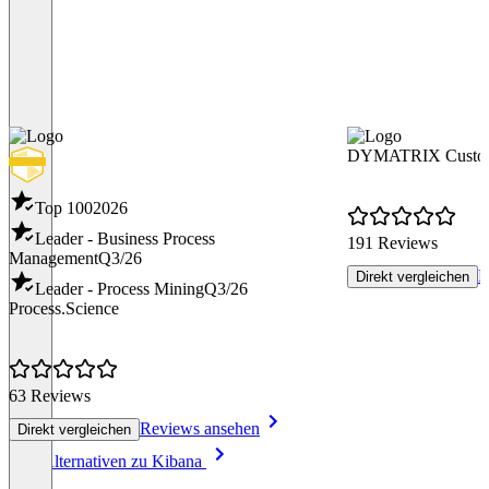
DYMATRIX Custome
Top 100
2026
Leader - Business Process
191 Reviews
Management
Q3/26
R
Direkt vergleichen
Leader - Process Mining
Q3/26
Process.Science
63 Reviews
Reviews ansehen
Direkt vergleichen
Item
Alle Alternativen zu Kibana
1
of