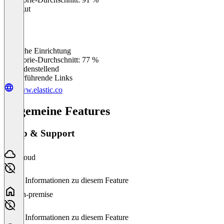
Sehr gut
Einfache Einrichtung
0
%
Kategorie-Durchschnitt: 77 %
Zufriedenstellend
Weiterführende Links
www.elastic.co
Allgemeine Features
Setup & Support
Cloud
Keine Informationen zu diesem Feature
On-premise
Keine Informationen zu diesem Feature