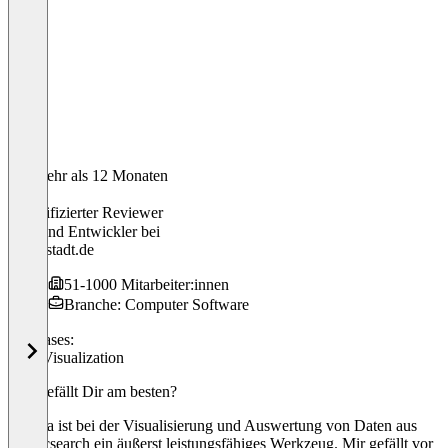
Vor mehr als 12 Monaten
Jan
Verifizierter Reviewer
Backend Entwickler
bei
meinestadt.de
51-1000 Mitarbeiter:innen
Branche: Computer Software
Use cases:
Data Visualization
Was gefällt Dir am besten?
Kibana ist bei der Visualisierung und Auswertung von Daten aus
Elasticsearch ein äußerst leistungsfähiges Werkzeug. Mir gefällt vor