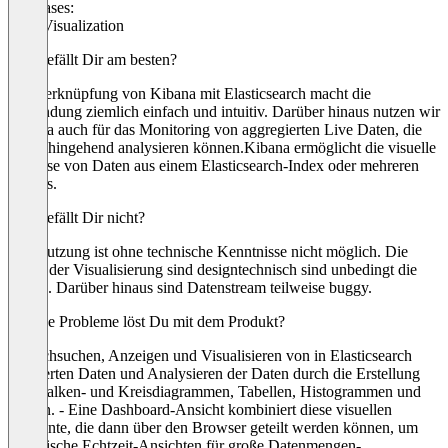
Use cases:
Data Visualization
Was gefällt Dir am besten?
Die Verknüpfung von Kibana mit Elasticsearch macht die
Einbindung ziemlich einfach und intuitiv. Darüber hinaus nutzen wir
Kibana auch für das Monitoring von aggregierten Live Daten, die
wir dahingehend analysieren können.Kibana ermöglicht die visuelle
Analyse von Daten aus einem Elasticsearch-Index oder mehreren
Indizes.
Was gefällt Dir nicht?
Die Nutzung ist ohne technische Kenntnisse nicht möglich. Die
Layer der Visualisierung sind designtechnisch sind unbedingt die
besten. Darüber hinaus sind Datenstream teilweise buggy.
Welche Probleme löst Du mit dem Produkt?
- Durchsuchen, Anzeigen und Visualisieren von in Elasticsearch
indizierten Daten und Analysieren der Daten durch die Erstellung
von Balken- und Kreisdiagrammen, Tabellen, Histogrammen und
Karten. - Eine Dashboard-Ansicht kombiniert diese visuellen
Elemente, die dann über den Browser geteilt werden können, um
analytische Echtzeit-Ansichten für große Datenmengen-