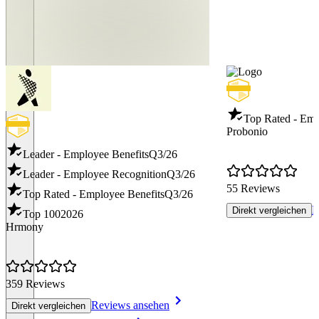
Top Rated - Emp
Probonio
Leader - Employee Benefits
Q3/26
Leader - Employee Recognition
Q3/26
55 Reviews
Top Rated - Employee Benefits
Q3/26
R
Direkt vergleichen
Top 100
2026
Hrmony
359 Reviews
Reviews ansehen
Direkt vergleichen
Item