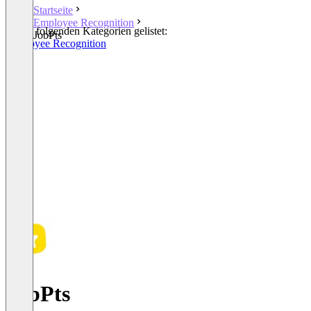
Startseite
Employee Recognition
In den folgenden Kategorien gelistet:
JobPts
Employee Recognition
JobPts