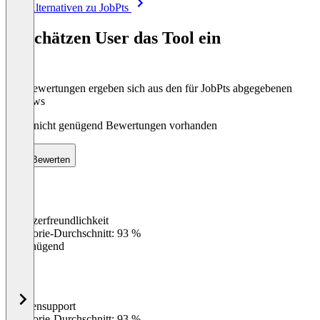
Alle Alternativen zu JobPts
1
of
So schätzen User das Tool ein
8
Die Bewertungen ergeben sich aus den für JobPts abgegebenen
Reviews
Noch nicht genügend Bewertungen vorhanden
Bewerten
Benutzerfreundlichkeit
0
%
Kategorie-Durchschnitt: 93 %
Ungenügend
Kundensupport
0
%
Kategorie-Durchschnitt: 93 %