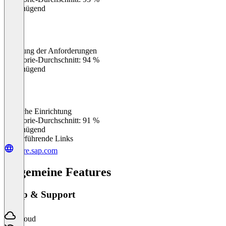
Ungenügend
Erfüllung der Anforderungen
0
%
Kategorie-Durchschnitt: 94 %
Ungenügend
Einfache Einrichtung
0
%
Kategorie-Durchschnitt: 91 %
Ungenügend
Weiterführende Links
store.sap.com
Allgemeine Features
Setup & Support
Cloud