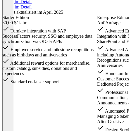
Preise im Detail
Preise im Detail
Zuletzt aktualisiert im April 2025
Starter Edition
Enterprise Edition
30,00 $
/ Jahr
Auf Anfrage
Turnkey integration with SAP
Advanced Emp
SuccessFactors security, SSO and employee data
Integration with S
synchronization via OData APIs
SharePoint and F
Employee service and milestone recognitions
Advanced Auto
such as birthdays and anniversaries
including Automat
Recognitions such
Additional reward options for merchandise,
Anniversaries
custom catalog, subsidies, donations and
experiences
Hands-on Impl
Customer Success
Standard end-user support
Dedicated Project 
Professional S
Communication, G
Announcements a
Automated Pul
Managing Stakeho
After Go-Live
Design Servic