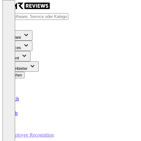
Software
Services
Content
Für Anbieter
Bewerten
Deutsch
English
Employee Recognition