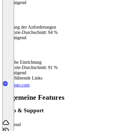
Ungenügend
Erfüllung der Anforderungen
0
%
Kategorie-Durchschnitt: 94 %
Ungenügend
Einfache Einrichtung
0
%
Kategorie-Durchschnitt: 91 %
Ungenügend
Weiterführende Links
guusto.com
Allgemeine Features
Setup & Support
Cloud