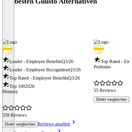
Die besten Guusto Alternativen
Leader - Employee Benefits
Q3/26
Top Rated - Emp
Probonio
Leader - Employee Recognition
Q3/26
Top Rated - Employee Benefits
Q3/26
Top 100
2026
55 Reviews
Hrmony
R
Direkt vergleichen
359 Reviews
Reviews ansehen
Direkt vergleichen
Item