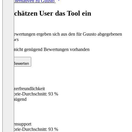
Alle Alternativen zu Guusto
1
of
So schätzen User das Tool ein
8
Die Bewertungen ergeben sich aus den für Guusto abgegebenen
Reviews
Noch nicht genügend Bewertungen vorhanden
Bewerten
Benutzerfreundlichkeit
0
%
Kategorie-Durchschnitt: 93 %
Ungenügend
Kundensupport
0
%
Kategorie-Durchschnitt: 93 %