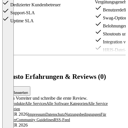
Vergütungsgeneh
Dedizierter Kundenbetreuer
Benutzerdefin
Support-SLA
Swag-Option
Uptime SLA
Belohnungen a
Shoutouts un
Integration v
HRIS-Datei-Ü
Item
1
of
3
Guusto Erfahrungen & Reviews (0)
Bewerten
Sei ein Vorreiter und schreibe die erste Review.
Alle Produkte
Alle Services
Alle Software Kategorien
Alle Service
Kategorien
© OMR 2026
Impressum
Datenschutz
Nutzungsbedingungen
Für
Anbieter
Community Guidelines
RSS-Feed
© OMR 2026