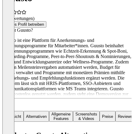
(0 Bewertungen)
Dieses Profil betreiben
Was ist Guusto?
Guusto ist eine Plattform für Anerkennungs- und
Belohnungsprogramme für Mitarbeiter*innen. Guusto beinhaltet
Anerkennungsprogrammen wie Echtzeit-Erkennung & Spot-Boni,
Onboarding-Programme, Peer-to-Peer-Shoutouts & Nominierungen,
Lern- und Entwicklungsanreize oder Wellness-Programme. Zudem
können Meilensteinvergaben automatisiert werden, Budget für
Teams verwaltet und Programme mit monetären Prämien mithilfe
von Ziehungs- und Empfehlungsfunktionen ergänzt werden. Die
Plattform lässt sich mit HRIS-Plattformen, SSO-Anbietern und
Kommunikationsplattformen wie MS Teams integrieren. Guusto
kann kostenlos genutzt werden, zudem steht eine Demoversion zur
Verfügung. Umfangreichere Pakete starten ab $ 80 monatlich für bis
zu 35 Teammitglieder*innen.
Allgemeine
Screenshots
Übersicht
Alternativen
Preise
Reviews
Features
& Videos