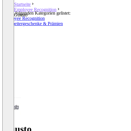
Startseite
Employee Recognition
In den folgenden Kategorien gelistet:
Guusto
Employee Recognition
Mitarbeitergeschenke & Prämien
Guusto