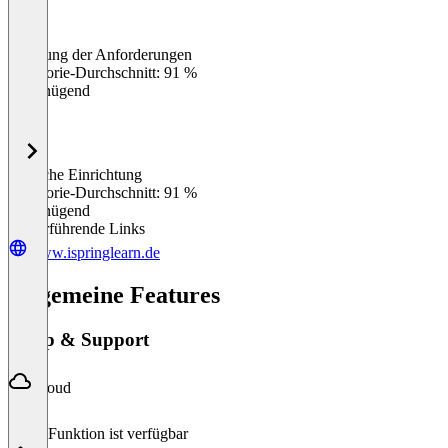
Erfüllung der Anforderungen
0
%
Kategorie-Durchschnitt: 91 %
Ungenügend
Einfache Einrichtung
0
%
Kategorie-Durchschnitt: 91 %
Ungenügend
Weiterführende Links
www.ispringlearn.de
Allgemeine Features
Setup & Support
Cloud
Diese Funktion ist verfügbar