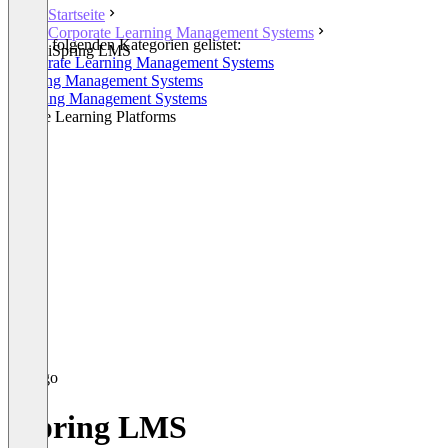
Startseite
Corporate Learning Management Systems
In den folgenden Kategorien gelistet:
iSpring LMS
Corporate Learning Management Systems
Training Management Systems
Learning Management Systems
Online Learning Platforms
iSpring LMS