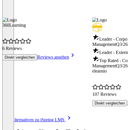
360Learning
Leader - Corpor
Management
Q3/26
6 Reviews
Leader - Externa
Reviews ansehen
Direkt vergleichen
Top Rated - Cor
Management
Q3/26
elearnio
107 Reviews
R
Direkt vergleichen
Item
Alle Alternativen zu iSpring LMS
1
of