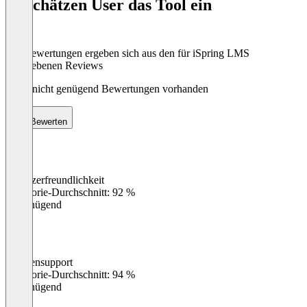
So schätzen User das Tool ein
8
Die Bewertungen ergeben sich aus den für iSpring LMS
abgegebenen Reviews
Noch nicht genügend Bewertungen vorhanden
Bewerten
Benutzerfreundlichkeit
0
%
Kategorie-Durchschnitt: 92 %
Ungenügend
Kundensupport
0
%
Kategorie-Durchschnitt: 94 %
Ungenügend