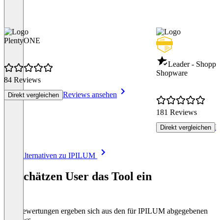
PlentyONE
Leader - Shoppi
Shopware
84 Reviews
Reviews ansehen
Direkt vergleichen
181 Reviews
R
Direkt vergleichen
Item
Alle Alternativen zu IPILUM
1
of
So schätzen User das Tool ein
8
Die Bewertungen ergeben sich aus den für IPILUM abgegebenen
Reviews