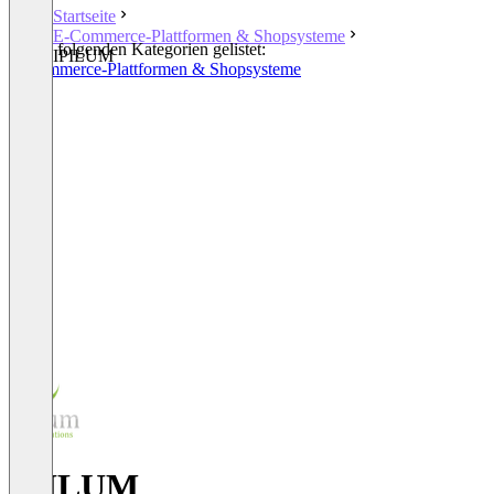
Startseite
E-Commerce-Plattformen & Shopsysteme
In den folgenden Kategorien gelistet:
IPILUM
E-Commerce-Plattformen & Shopsysteme
Retail
IPILUM