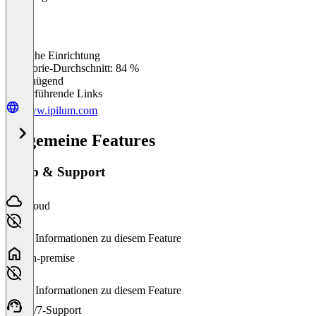
Einfache Einrichtung
0
%
Kategorie-Durchschnitt: 84 %
Ungenügend
Weiterführende Links
www.ipilum.com
Allgemeine Features
Setup & Support
Cloud
Keine Informationen zu diesem Feature
On-premise
Keine Informationen zu diesem Feature
24/7-Support