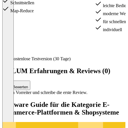
Schnittstellen
leichte Bedien
Map-Reduce
moderne Web 
für schnellen 
individuell
Item
Kostenlose Testversion (30 Tage)
1
of
IPILUM Erfahrungen & Reviews (0)
8
Bewerten
Sei ein Vorreiter und schreibe die erste Review.
Software Guide für die Kategorie E-
Commerce-Plattformen & Shopsysteme