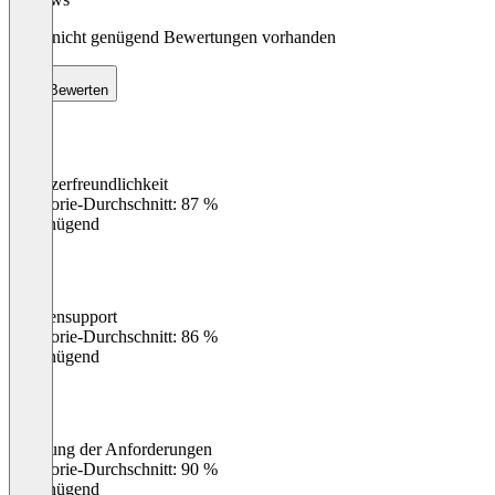
Noch nicht genügend Bewertungen vorhanden
Bewerten
Benutzerfreundlichkeit
0
%
Kategorie-Durchschnitt: 87 %
Ungenügend
Kundensupport
0
%
Kategorie-Durchschnitt: 86 %
Ungenügend
Erfüllung der Anforderungen
0
%
Kategorie-Durchschnitt: 90 %
Ungenügend