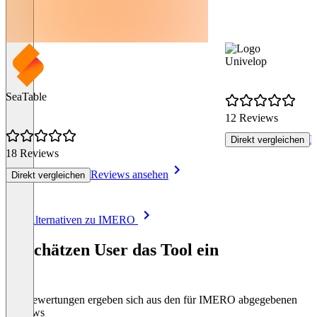
Univelop
SeaTable
12 Reviews
R
Direkt vergleichen
18 Reviews
Reviews ansehen
Direkt vergleichen
Item
Alle Alternativen zu IMERO
1
of
So schätzen User das Tool ein
8
Die Bewertungen ergeben sich aus den für IMERO abgegebenen
Reviews