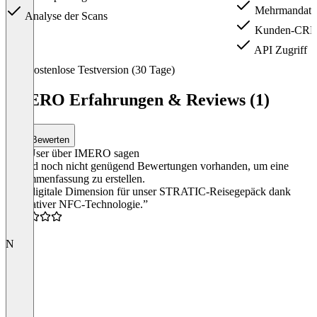
Mehrmandatsf
Analyse der Scans
Kunden-CR
API Zugriff
Item
Kostenlose Testversion (30 Tage)
1
of
IMERO Erfahrungen & Reviews (1)
2
Bewerten
Was User über IMERO sagen
Es sind noch nicht genügend Bewertungen vorhanden, um eine
Zusammenfassung zu erstellen.
“Die digitale Dimension für unser STRATIC-Reisegepäck dank
innovativer NFC-Technologie.”
5.0
N