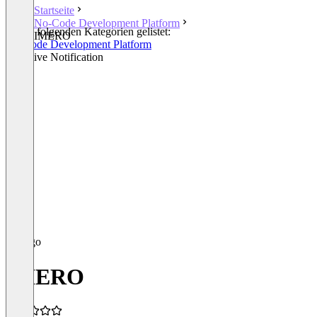
Startseite
No-Code Development Platform
In den folgenden Kategorien gelistet:
IMERO
No-Code Development Platform
Proactive Notification
IMERO