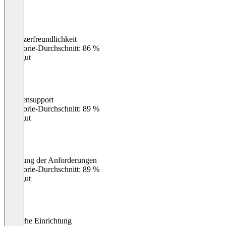
Benutzerfreundlichkeit
0
%
Kategorie-Durchschnitt: 86 %
Sehr gut
Kundensupport
0
%
Kategorie-Durchschnitt: 89 %
Sehr gut
Erfüllung der Anforderungen
0
%
Kategorie-Durchschnitt: 89 %
Sehr gut
Einfache Einrichtung
0
%