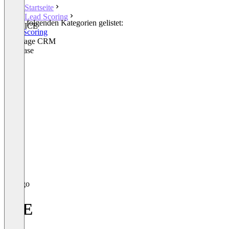
Startseite
Lead Scoring
In den folgenden Kategorien gelistet:
ICE
Lead Scoring
Mortgage CRM
Database
ICE