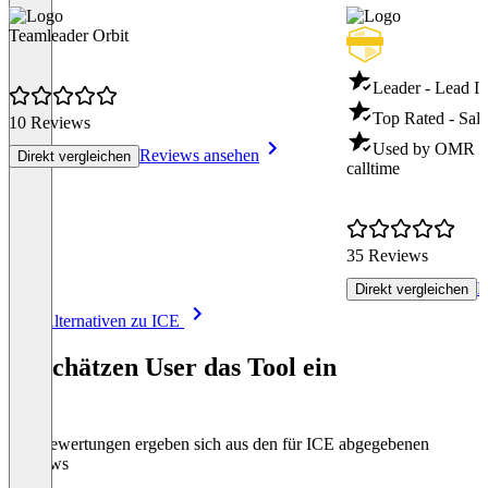
Teamleader Orbit
Leader - Lead In
Top Rated - Sale
10 Reviews
Used by OMR - S
Reviews ansehen
Direkt vergleichen
calltime
35 Reviews
R
Direkt vergleichen
Item
Alle Alternativen zu ICE
1
of
So schätzen User das Tool ein
8
Die Bewertungen ergeben sich aus den für ICE abgegebenen
Reviews