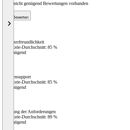
Noch nicht genügend Bewertungen vorhanden
Bewerten
Benutzerfreundlichkeit
0
%
Kategorie-Durchschnitt: 85 %
Ungenügend
Kundensupport
0
%
Kategorie-Durchschnitt: 85 %
Ungenügend
Erfüllung der Anforderungen
0
%
Kategorie-Durchschnitt: 89 %
Ungenügend