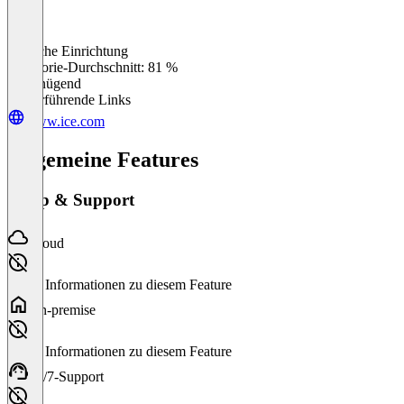
Einfache Einrichtung
0
%
Kategorie-Durchschnitt: 81 %
Ungenügend
Weiterführende Links
www.ice.com
Allgemeine Features
Setup & Support
Cloud
Keine Informationen zu diesem Feature
On-premise
Keine Informationen zu diesem Feature
24/7-Support