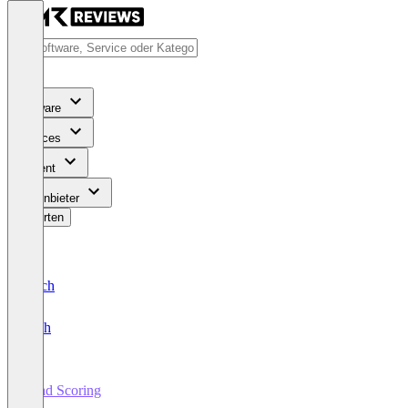
Software
Services
Content
Für Anbieter
Bewerten
Deutsch
English
Lead Scoring