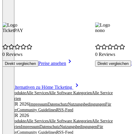
TicketPAY
nono
0 Reviews
0 Reviews
Preise ansehen
P
Direkt vergleichen
Direkt vergleichen
Item
Alle Alternativen zu Höme Ticketing
1
Alle Produkte
Alle Services
Alle Software Kategorien
Alle Service
of
Kategorien
8
© OMR 2026
Impressum
Datenschutz
Nutzungsbedingungen
Für
Anbieter
Community Guidelines
RSS-Feed
© OMR 2026
Alle Produkte
Alle Services
Alle Software Kategorien
Alle Service
Kategorien
Impressum
Datenschutz
Nutzungsbedingungen
Für
Anbieter
Community Guidelines
RSS-Feed