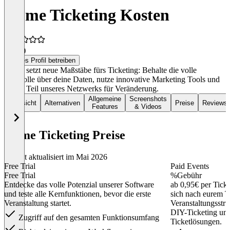
Höme Ticketing Kosten
5,0
(3)
Dieses Profil betreiben
Höme setzt neue Maßstäbe fürs Ticketing: Behalte die volle
Kontrolle über deine Daten, nutze innovative Marketing Tools und
werde Teil unseres Netzwerks für Veränderung.
Allgemeine
Screenshots
Übersicht
Alternativen
Preise
Reviews
Features
& Videos
Höme Ticketing Preise
Zuletzt aktualisiert im Mai 2026
Free Trial
Paid Events
Free Trial
%Gebühr
Entdecke das volle Potenzial unserer Software
ab 0,95€ per Ticket
und teste alle Kernfunktionen, bevor die erste
sich nach eurem T
Veranstaltung startet.
Veranstaltungsstru
DIY-Ticketing und
Zugriff auf den gesamten Funktionsumfang
Ticketlösungen.