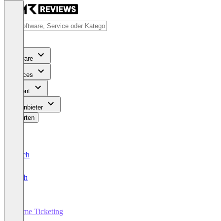
Software
Services
Content
Für Anbieter
Bewerten
Deutsch
English
Höme Ticketing