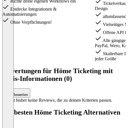
Richte deine eigenen Workflows ein
Ticketverkaufs
Design
Entdecke Integrationen &
Automatisierungen
allumfassende
Ohne Verpflichtungen!
Vielseitiges 
Offene API fü
Alle gängigen
PayPal, Wero, Kre
Skalierbare L
jeder Größe
Item
1
Bewertungen für Höme Ticketing mit
of
Preis-Informationen (0)
2
Bewerten
Es gibt bisher keine Reviews, die zu deinen Kriterien passen.
Die besten Höme Ticketing Alternativen