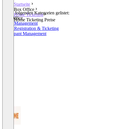
Startseite
Box Office
In den folgenden Kategorien gelistet:
Höme Ticketing
Box Office
Höme Ticketing Preise
Event Management
Event Registration & Ticketing
Participant Management