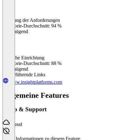
Erfüllung der Anforderungen
0
%
Kategorie-Durchschnitt: 94 %
Ungenügend
Einfache Einrichtung
0
%
Kategorie-Durchschnitt: 88 %
Ungenügend
Weiterführende Links
www.insightplatforms.com
Allgemeine Features
Setup & Support
Cloud
Keine Informationen zu diesem Feature