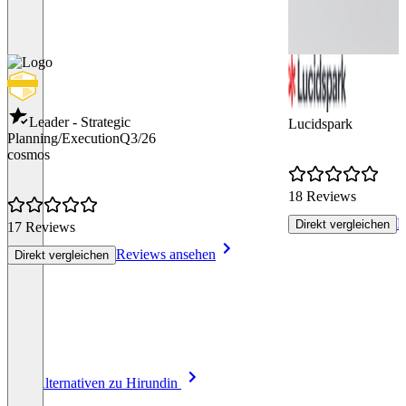
Leader - Strategic
Lucidspark
Planning/Execution
Q3/26
cosmos
18 Reviews
R
Direkt vergleichen
17 Reviews
Reviews ansehen
Direkt vergleichen
Item
Alle Alternativen zu Hirundin
1
of