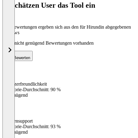
So schätzen User das Tool ein
8
Die Bewertungen ergeben sich aus den für Hirundin abgegebenen
Reviews
Noch nicht genügend Bewertungen vorhanden
Bewerten
Benutzerfreundlichkeit
0
%
Kategorie-Durchschnitt: 90 %
Ungenügend
Kundensupport
0
%
Kategorie-Durchschnitt: 93 %
Ungenügend