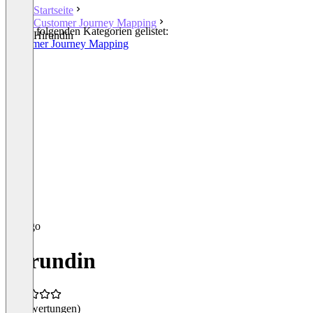
Startseite
Customer Journey Mapping
In den folgenden Kategorien gelistet:
Hirundin
Customer Journey Mapping
Hirundin
(0 Bewertungen)