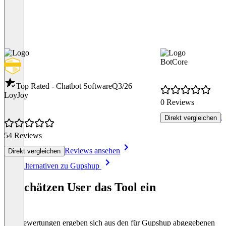
BotCore
Top Rated - Chatbot Software
Q3/26
LoyJoy
0 Reviews
R
Direkt vergleichen
54 Reviews
Reviews ansehen
Direkt vergleichen
Item
Alle Alternativen zu Gupshup
1
of
So schätzen User das Tool ein
8
Die Bewertungen ergeben sich aus den für Gupshup abgegebenen