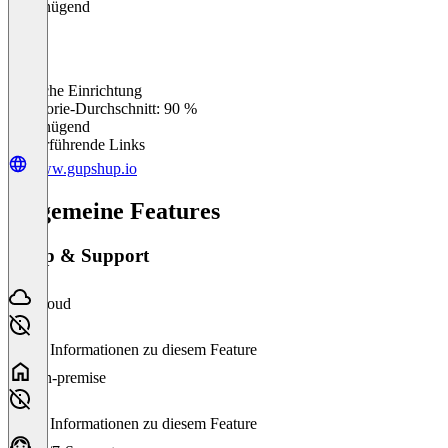
Ungenügend
Einfache Einrichtung
0
%
Kategorie-Durchschnitt: 90 %
Ungenügend
Weiterführende Links
www.gupshup.io
Allgemeine Features
Setup & Support
Cloud
Keine Informationen zu diesem Feature
On-premise
Keine Informationen zu diesem Feature