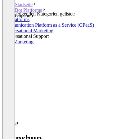
Startseite
Bot Platforms
In den folgenden Kategorien gelistet:
Gupshup
Bot Platforms
Communication Platform as a Service (CPaaS)
Conversational Marketing
Conversational Support
RCS Marketing
Gupshup