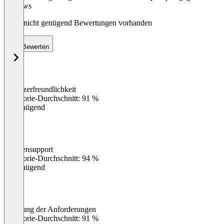
Reviews
Noch nicht genügend Bewertungen vorhanden
Bewerten
Benutzerfreundlichkeit
0
%
Kategorie-Durchschnitt: 91 %
Ungenügend
Kundensupport
0
%
Kategorie-Durchschnitt: 94 %
Ungenügend
Erfüllung der Anforderungen
0
%
Kategorie-Durchschnitt: 91 %