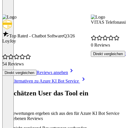
VITAS Telefonassis
Top Rated - Chatbot Software
Q3/26
LoyJoy
0 Reviews
R
Direkt vergleichen
54 Reviews
Reviews ansehen
Direkt vergleichen
Item
Alle Alternativen zu Azure KI Bot Service
1
of
So schätzen User das Tool ein
8
Die Bewertungen ergeben sich aus den für Azure KI Bot Service
abgegebenen Reviews