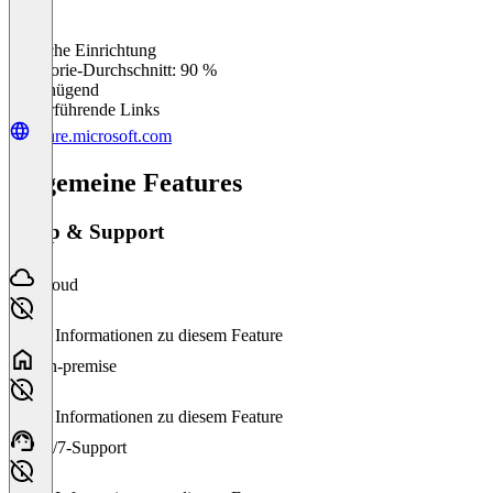
Einfache Einrichtung
0
%
Kategorie-Durchschnitt: 90 %
Ungenügend
Weiterführende Links
azure.microsoft.com
Allgemeine Features
Setup & Support
Cloud
Keine Informationen zu diesem Feature
On-premise
Keine Informationen zu diesem Feature
24/7-Support