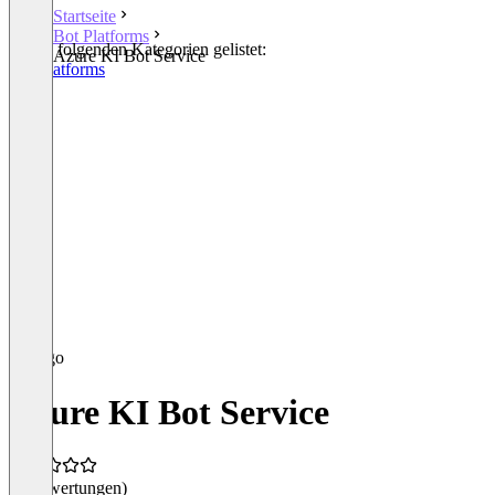
Startseite
Bot Platforms
In den folgenden Kategorien gelistet:
Azure KI Bot Service
Bot Platforms
Azure KI Bot Service
(0 Bewertungen)