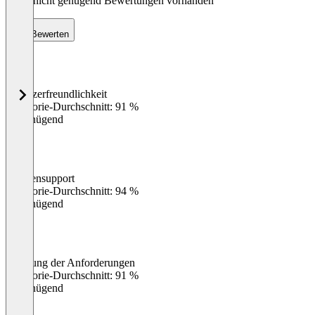
Noch nicht genügend Bewertungen vorhanden
Bewerten
Benutzerfreundlichkeit
0
%
Kategorie-Durchschnitt: 91 %
Ungenügend
Kundensupport
0
%
Kategorie-Durchschnitt: 94 %
Ungenügend
Erfüllung der Anforderungen
0
%
Kategorie-Durchschnitt: 91 %
Ungenügend