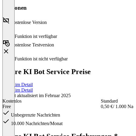
Versionen
Kostenlose Version
Diese Funktion ist verfügbar
Kostenlose Testversion
Diese Funktion ist nicht verfügbar
Azure KI Bot Service Preise
Preise im Detail
Preise im Detail
Zuletzt aktualisiert im Februar 2025
Kostenlos
Standard
Free
0,50 €
/ 1.000 Nac
Unbegrenzte Nachrichten
10.000 Nachrichten/Monat
Item
1