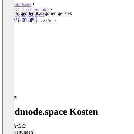
Startseite
KI Text Generator
In den folgenden Kategorien gelistet:
Godmode.space
KI Text Generator
Godmode.space Preise
Godmode.space Kosten
(0 Bewertungen)