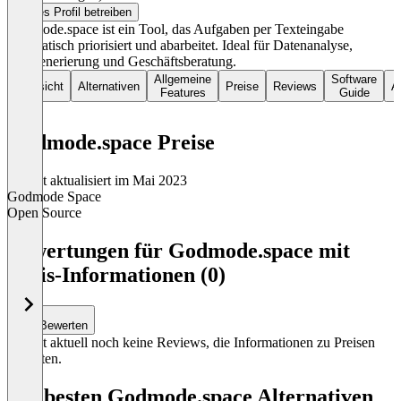
Dieses Profil betreiben
Godmode.space ist ein Tool, das Aufgaben per Texteingabe
automatisch priorisiert und abarbeitet. Ideal für Datenanalyse,
Textgenerierung und Geschäftsberatung.
Allgemeine
Software
Übersicht
Alternativen
Preise
Reviews
Ar
Features
Guide
Godmode.space Preise
Zuletzt aktualisiert im Mai 2023
Godmode Space
Open Source
Item
1
Bewertungen für Godmode.space mit
of
Preis-Informationen (0)
1
Bewerten
Es gibt aktuell noch keine Reviews, die Informationen zu Preisen
enthalten.
Die besten Godmode.space Alternativen