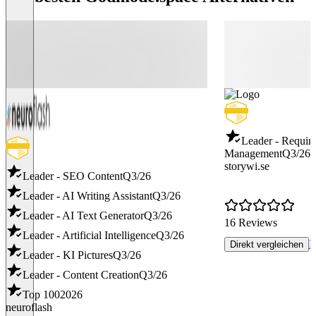
Leader - Requir
Management
Q3/26
storywi.se
Leader - SEO Content
Q3/26
Leader - AI Writing Assistant
Q3/26
Leader - AI Text Generator
Q3/26
16 Reviews
Leader - Artificial Intelligence
Q3/26
P
Direkt vergleichen
Leader - KI Pictures
Q3/26
Leader - Content Creation
Q3/26
Top 100
2026
neuroflash