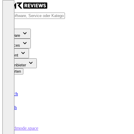
Software
Services
Content
Für Anbieter
Bewerten
Deutsch
English
Godmode.space