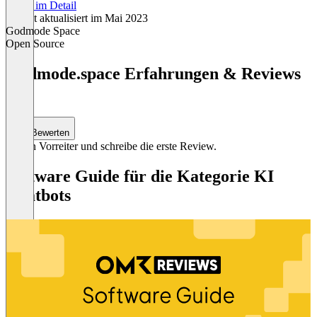
Preise im Detail
Zuletzt aktualisiert im Mai 2023
Godmode Space
Open Source
Item
1
Godmode.space Erfahrungen & Reviews
of
(0)
1
Bewerten
Sei ein Vorreiter und schreibe die erste Review.
Software Guide für die Kategorie KI
Chatbots