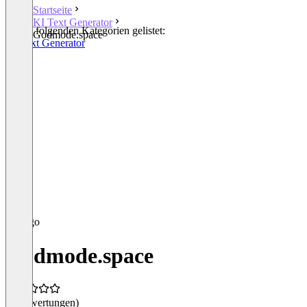
Startseite
KI Text Generator
In den folgenden Kategorien gelistet:
Godmode.space
KI Text Generator
Godmode.space
(0 Bewertungen)