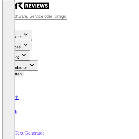
Software
Services
Content
Für Anbieter
Bewerten
Deutsch
English
KI Text Generator