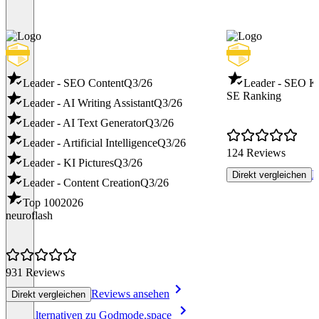
Leader - SEO Content
Q3/26
Leader - SEO K
SE Ranking
Leader - AI Writing Assistant
Q3/26
Leader - AI Text Generator
Q3/26
Leader - Artificial Intelligence
Q3/26
124 Reviews
Leader - KI Pictures
Q3/26
R
Direkt vergleichen
Leader - Content Creation
Q3/26
Top 100
2026
neuroflash
931 Reviews
Reviews ansehen
Direkt vergleichen
Item
Alle Alternativen zu Godmode.space