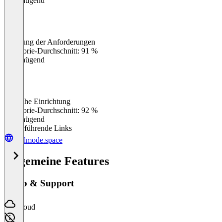
Ungenügend
Erfüllung der Anforderungen
0
%
Kategorie-Durchschnitt: 91 %
Ungenügend
Einfache Einrichtung
0
%
Kategorie-Durchschnitt: 92 %
Ungenügend
Weiterführende Links
godmode.space
Allgemeine Features
Setup & Support
Cloud