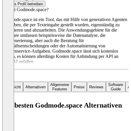
Dieses Profil betreiben
Was ist Godmode.space?
Godmode.space ist ein Tool, das mit Hilfe von generativen Agenten
Aufgaben, die per Texteingabe gestellt wurden, eigenständig zu
priorisieren und abzuarbeiten. Die Anwendungsgebiete für die
Software umfassen beispielsweise die Datenanalyse, die
Textgenerierung, aber auch die Beratung für
Geschäftsentscheidungen oder der Automatisierung von
Kundenservice-Aufgaben. Godmode.space lässt sich kostenlos
nutzen, es können allerdings Kosten für Anbindung per API an
OpenAI anfallen.
Allgemeine
Software
Übersicht
Alternativen
Preise
Reviews
Ar
Features
Guide
Die besten Godmode.space Alternativen