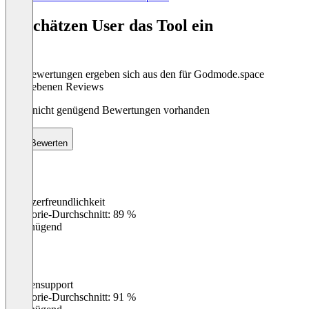
1
of
So schätzen User das Tool ein
8
Die Bewertungen ergeben sich aus den für Godmode.space
abgegebenen Reviews
Noch nicht genügend Bewertungen vorhanden
Bewerten
Benutzerfreundlichkeit
0
%
Kategorie-Durchschnitt: 89 %
Ungenügend
Kundensupport
0
%
Kategorie-Durchschnitt: 91 %