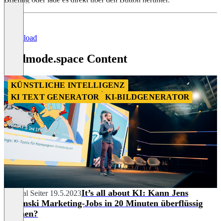
Download
Godmode.space Content
KÜNSTLICHE INTELLIGENZ
KI TEXT GENERATOR
KI-BILDGENERATOR
It’s all about KI: Kann Jens
Chantal Seiter
19.5.2023
Polomski Marketing-Jobs in 20 Minuten überflüssig
machen?