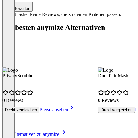
Bewerten
Es gibt bisher keine Reviews, die zu deinen Kriterien passen.
Die besten anymize Alternativen
PrivacyScrubber
Docuflair Mask
0 Reviews
0 Reviews
Preise ansehen
P
Direkt vergleichen
Direkt vergleichen
Item
Alle Alternativen zu anymize
1