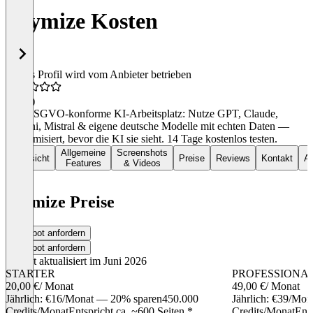
anymize Kosten
Dieses Profil wird vom Anbieter betrieben
5,0
(2)
Der DSGVO-konforme KI-Arbeitsplatz: Nutze GPT, Claude,
Gemini, Mistral & eigene deutsche Modelle mit echten Daten —
anonymisiert, bevor die KI sie sieht. 14 Tage kostenlos testen.
Allgemeine
Screenshots
Übersicht
Preise
Reviews
Kontakt
Al
Features
& Videos
anymize Preise
Angebot anfordern
Angebot anfordern
Zuletzt aktualisiert im Juni 2026
STARTER
PROFESSIONA
20,00 €
/ Monat
49,00 €
/ Monat
Jährlich: €16/Monat — 20% sparen450.000
Jährlich: €39/Mo
Credits/MonatEntspricht ca. ~600 Seiten *
Credits/MonatEnts