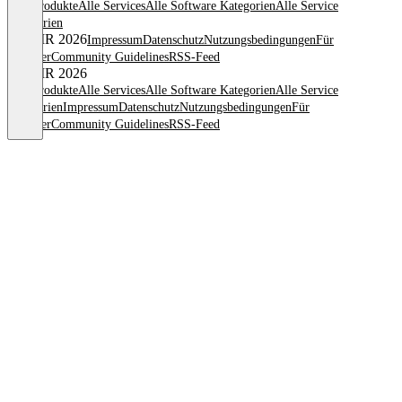
Alle Produkte
Alle Services
Alle Software Kategorien
Alle Service
of
Kategorien
4
© OMR 2026
Impressum
Datenschutz
Nutzungsbedingungen
Für
Anbieter
Community Guidelines
RSS-Feed
© OMR 2026
Alle Produkte
Alle Services
Alle Software Kategorien
Alle Service
Kategorien
Impressum
Datenschutz
Nutzungsbedingungen
Für
Anbieter
Community Guidelines
RSS-Feed