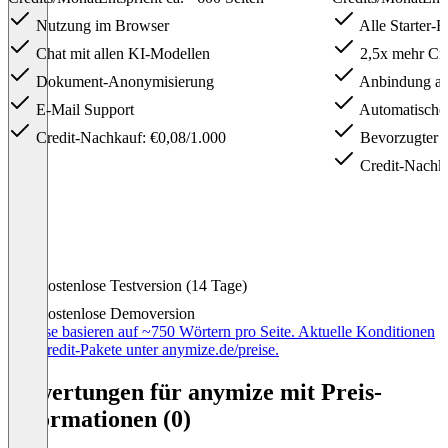
Nutzung im Browser
Alle Starter-F
Chat mit allen KI-Modellen
2,5x mehr Cre
Dokument-Anonymisierung
Anbindung an
E-Mail Support
Automatische
Credit-Nachkauf: €0,08/1.000
Bevorzugter 
Credit-Nachka
Item
Kostenlose Testversion (14 Tage)
1
of
Kostenlose Demoversion
6
* Preise basieren auf ~750 Wörtern pro Seite. Aktuelle Konditionen
und Credit-Pakete unter anymize.de/preise.
Bewertungen für anymize mit Preis-
Informationen (0)