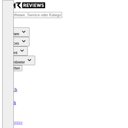
Software
Services
Content
Für Anbieter
Bewerten
Deutsch
English
anymize