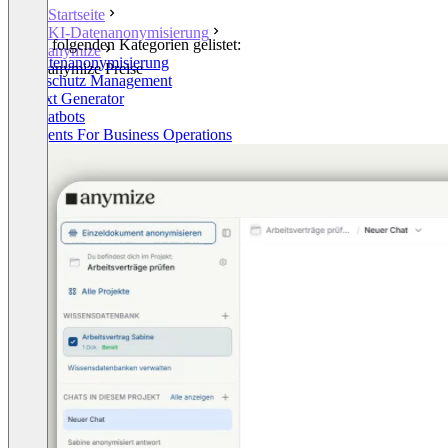
Startseite
KI-Datenanonymisierung
In den folgenden Kategorien gelistet:
anymize
KI-Datenanonymisierung
anymize Preise
Datenschutz Management
KI Text Generator
KI Chatbots
AI Agents For Business Operations