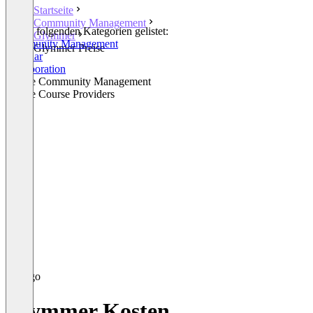
Startseite
Community Management
In den folgenden Kategorien gelistet:
Glymmer
Community Management
Glymmer Preise
Webinar
Collaboration
Online Community Management
Online Course Providers
Glymmer Kosten