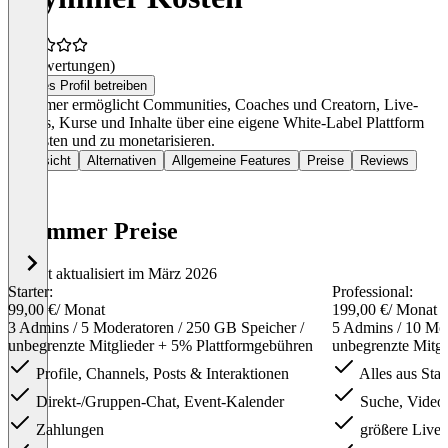
(0 Bewertungen)
Dieses Profil betreiben
Glymmer ermöglicht Communities, Coaches und Creatorn, Live-
Events, Kurse und Inhalte über eine eigene White-Label Plattform
zu hosten und zu monetarisieren.
Übersicht
Alternativen
Allgemeine Features
Preise
Reviews
Glymmer Preise
Zuletzt aktualisiert im März 2026
Starter:
Professional:
99,00 €
/ Monat
199,00 €
/ Monat
3 Admins / 5 Moderatoren / 250 GB Speicher /
5 Admins / 10 Mod
unbegrenzte Mitglieder + 5% Plattformgebühren
unbegrenzte Mitgl
Profile, Channels, Posts & Interaktionen
Alles aus Star
Direkt-/Gruppen-Chat, Event-Kalender
Suche, VideoC
Zahlungen
größere Live