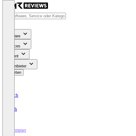
Software
Services
Content
Für Anbieter
Bewerten
Deutsch
English
Glymmer