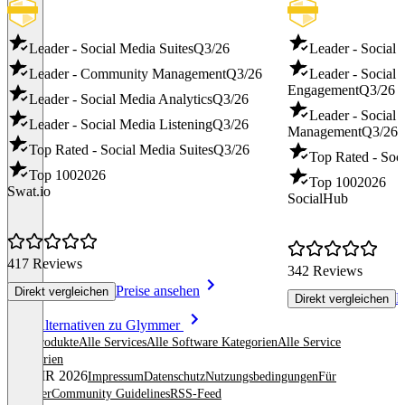
Leader - Social Media Suites
Q3/26
Leader - Social
Leader - Community Management
Q3/26
Leader - Social
Engagement
Q3/26
Leader - Social Media Analytics
Q3/26
Leader - Social
Leader - Social Media Listening
Q3/26
Management
Q3/26
Top Rated - Social Media Suites
Q3/26
Top Rated - Soci
Top 100
2026
Top 100
2026
Swat.io
SocialHub
417 Reviews
342 Reviews
Preise ansehen
Direkt vergleichen
P
Direkt vergleichen
Item
Alle Alternativen zu Glymmer
1
Alle Produkte
Alle Services
Alle Software Kategorien
Alle Service
of
Kategorien
8
© OMR 2026
Impressum
Datenschutz
Nutzungsbedingungen
Für
Anbieter
Community Guidelines
RSS-Feed