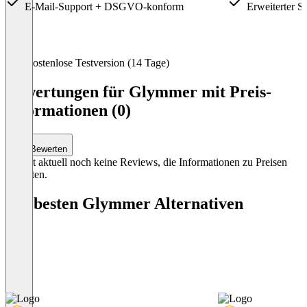
E-Mail-Support + DSGVO-konform
Erweiterter S
Item
Kostenlose Testversion (14 Tage)
1
of
Bewertungen für Glymmer mit Preis-
4
Informationen (0)
Bewerten
Es gibt aktuell noch keine Reviews, die Informationen zu Preisen
enthalten.
Die besten Glymmer Alternativen