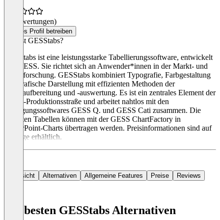
(0 Bewertungen)
Dieses Profil betreiben
Was ist GESStabs?
GESStabs ist eine leistungsstarke Tabellierungssoftware, entwickelt
von GESS. Sie richtet sich an Anwender*innen in der Markt- und
Sozialforschung. GESStabs kombiniert Typografie, Farbgestaltung
und grafische Darstellung mit effizienten Methoden der
Datenaufbereitung und -auswertung. Es ist ein zentrales Element der
GESS-Produktionsstraße und arbeitet nahtlos mit den
Befragungssoftwares GESS Q. und GESS Cati zusammen. Die
erstellten Tabellen können mit der GESS ChartFactory in
PowerPoint-Charts übertragen werden. Preisinformationen sind auf
Anfrage erhältlich.
Übersicht
Alternativen
Allgemeine Features
Preise
Reviews
Die besten GESStabs Alternativen