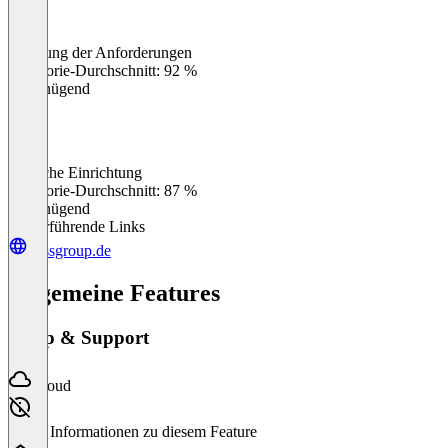
Erfüllung der Anforderungen
0
%
Kategorie-Durchschnitt: 92 %
Ungenügend
Einfache Einrichtung
0
%
Kategorie-Durchschnitt: 87 %
Ungenügend
Weiterführende Links
gessgroup.de
Allgemeine Features
Setup & Support
Cloud
Keine Informationen zu diesem Feature