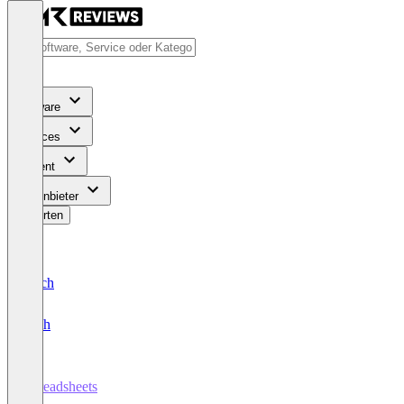
Software
Services
Content
Für Anbieter
Bewerten
Deutsch
English
Spreadsheets