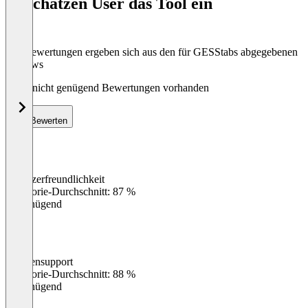
So schätzen User das Tool ein
8
Die Bewertungen ergeben sich aus den für GESStabs abgegebenen
Reviews
Noch nicht genügend Bewertungen vorhanden
Bewerten
Benutzerfreundlichkeit
0
%
Kategorie-Durchschnitt: 87 %
Ungenügend
Kundensupport
0
%
Kategorie-Durchschnitt: 88 %
Ungenügend