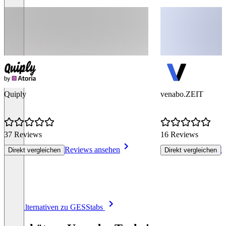
Quiply
venabo.ZEIT
37 Reviews
16 Reviews
Reviews ansehen
R
Direkt vergleichen
Direkt vergleichen
Item
Alle Alternativen zu GESStabs
1
of