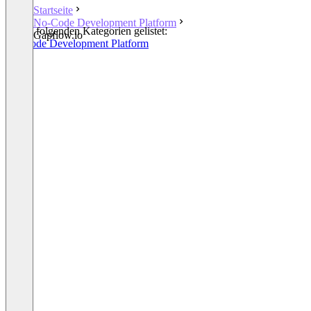
Startseite
No-Code Development Platform
In den folgenden Kategorien gelistet:
Gapflow.io
No-Code Development Platform