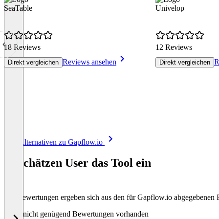
SeaTable
Univelop
18 Reviews
12 Reviews
Reviews ansehen
R
Direkt vergleichen
Direkt vergleichen
Item
Alle Alternativen zu Gapflow.io
1
of
So schätzen User das Tool ein
8
Die Bewertungen ergeben sich aus den für Gapflow.io abgegebenen
Noch nicht genügend Bewertungen vorhanden