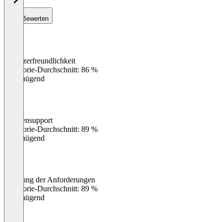
Bewerten
Benutzerfreundlichkeit
0
%
Kategorie-Durchschnitt: 86 %
Ungenügend
Kundensupport
0
%
Kategorie-Durchschnitt: 89 %
Ungenügend
Erfüllung der Anforderungen
0
%
Kategorie-Durchschnitt: 89 %
Ungenügend