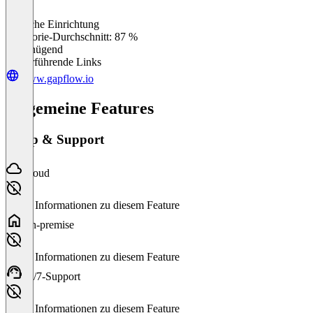
Einfache Einrichtung
0
%
Kategorie-Durchschnitt: 87 %
Ungenügend
Weiterführende Links
www.gapflow.io
Allgemeine Features
Setup & Support
Cloud
Keine Informationen zu diesem Feature
On-premise
Keine Informationen zu diesem Feature
24/7-Support
Keine Informationen zu diesem Feature