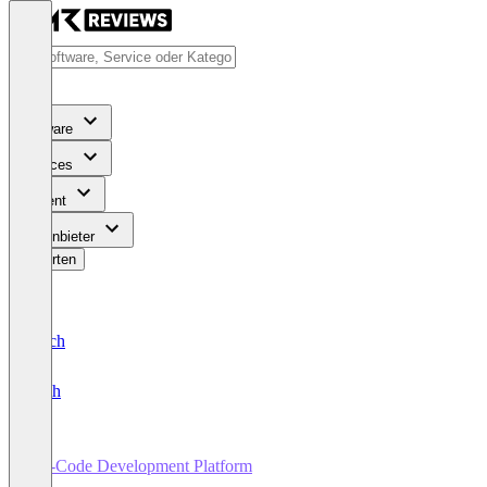
Software
Services
Content
Für Anbieter
Bewerten
Deutsch
English
No-Code Development Platform