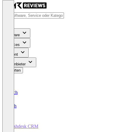
Software
Services
Content
Für Anbieter
Bewerten
Deutsch
English
Freshdesk CRM