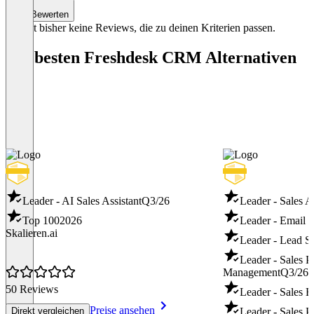
Weitergabe vo
Bewerten
Item
Es gibt bisher keine Reviews, die zu deinen Kriterien passen.
1
of
Die besten Freshdesk CRM Alternativen
4
Leader - AI Sales Assistant
Q3/26
Leader - Sales A
Top 100
2026
Leader - Email 
Skalieren.ai
Leader - Lead S
Leader - Sales 
Management
Q3/26
50 Reviews
Leader - Sales 
Preise ansehen
Direkt vergleichen
Leader - Sales P