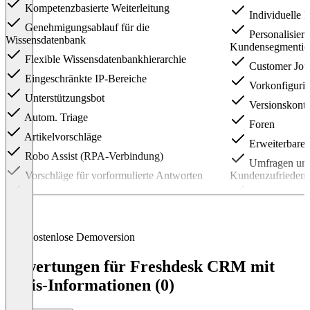
Kompetenzbasierte Weiterleitung
Individuelle 
Genehmigungsablauf für die
Personalisiert
Wissensdatenbank
Kundensegmentie
Flexible Wissensdatenbankhierarchie
Customer Jou
Eingeschränkte IP-Bereiche
Vorkonfigurie
Unterstützungsbot
Versionskontr
Autom. Triage
Foren
Artikelvorschläge
Erweiterbare 
Robo Assist (RPA-Verbindung)
Umfragen und
Vorschläge für vorformulierte Antworten
Kundenzufriedenh
Mehrere Produkte (unbegrenzt)
Unterschiedli
Geschäftszeiten
Soziale Signale
SLA-Erinneru
Kostenlose Demoversion
Mehrsprachig
Bewertungen für Freshdesk CRM mit
Individuelle 
Preis-Informationen (0)
Durchschnittl
Individuelle 