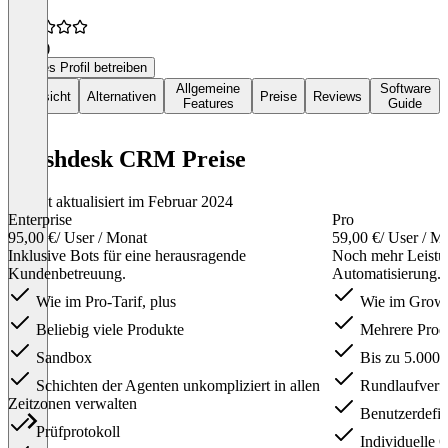
3,9
(4)
Dieses Profil betreiben
Allgemeine
Software
Übersicht
Alternativen
Preise
Reviews
Features
Guide
Freshdesk CRM Preise
Zuletzt aktualisiert im Februar 2024
Enterprise
Pro
95,00 €
/ User / Monat
59,00 €
/ User / M
Inklusive Bots für eine herausragende
Noch mehr Leistun
Kundenbetreuung.
Automatisierung.
Wie im Pro-Tarif, plus
Wie im Growth
Beliebig viele Produkte
Mehrere Prod
Sandbox
Bis zu 5.000 
Schichten der Agenten unkompliziert in allen
Rundlaufverf
Zeitzonen verwalten
Benutzerdefin
Prüfprotokoll
Individuelle 