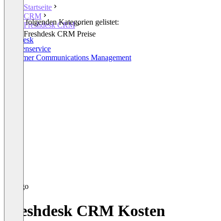
Startseite
CRM
In den folgenden Kategorien gelistet:
Freshdesk CRM
CRM
Freshdesk CRM Preise
Helpdesk
Kundenservice
Customer Communications Management
Freshdesk CRM Kosten