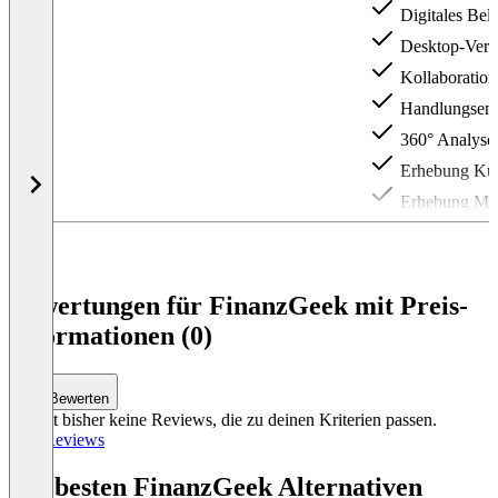
Digitales Bel
Desktop-Vers
Kollaborations
Handlungs­­­e
360° Analyse
Erhebung Kun
Erhebung Mita
Item
1
of
3
Bewertungen für FinanzGeek mit Preis-
Informationen (0)
Bewerten
Es gibt bisher keine Reviews, die zu deinen Kriterien passen.
Alle Reviews
Die besten FinanzGeek Alternativen