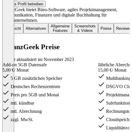
Dieses Profil betreiben
FinanzGeek bietet Büro-Software, agiles Projektmanagement,
Kommunikation, Finanzen und digitale Buchhaltung für
Kleinunternehmen.
Allgemeine
Screenshots
Übersicht
Alternativen
Preise
Reviews
Features
& Videos
FinanzGeek Preise
Zuletzt aktualisiert im November 2023
Add-on 5GB Datensafe
Jährliche Abrech
5,00 €
/ Monat
15,00 €
/ Monat
5 GB zusätzlichen Speicher
Multibanking
Deutsches Rechenzentrum
DSGVO Cha
Preis pro 5GB und Monat
Projektmanage
mtl. kündbar
Safefunktion
mtl. Abrechnung
Rechnungstoo
zzgl. MwSt.
Cloudspeich
Liquiditätsvo