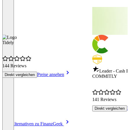
Tidely
144 Reviews
Leader - Cash 
Preise ansehen
Direkt vergleichen
COMMITLY
141 Reviews
P
Direkt vergleichen
Item
Alle Alternativen zu FinanzGeek
1