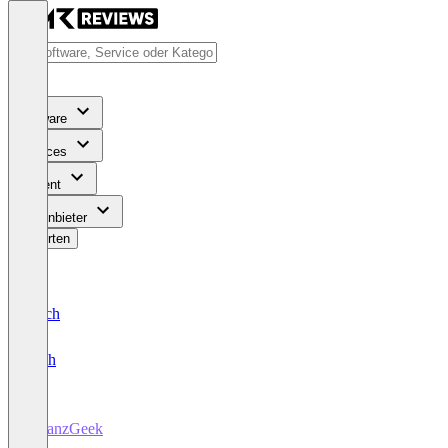
Software
Services
Content
Für Anbieter
Bewerten
Deutsch
English
FinanzGeek