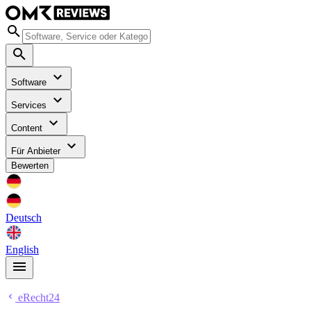
Software
Services
Content
Für Anbieter
Bewerten
Deutsch
English
eRecht24