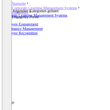
Startseite
Corporate Learning Management Systems
In den folgenden Kategorien gelistet:
Engagedly
Corporate Learning Management Systems
Engagedly Preise
OKR
Employee Engagement
Performance Management
Employee Recognition
+1