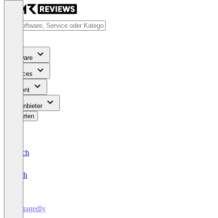
Software
Services
Content
Für Anbieter
Bewerten
Deutsch
English
Engagedly