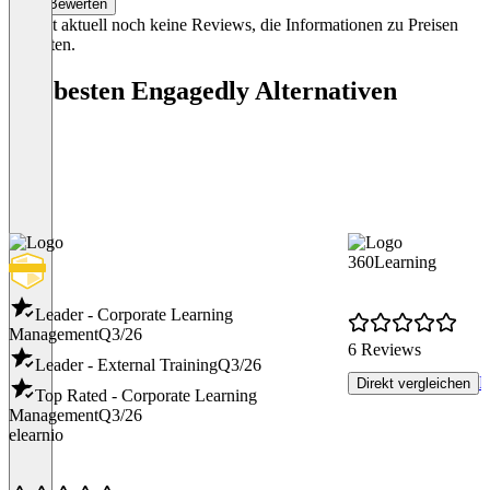
Bewerten
Es gibt aktuell noch keine Reviews, die Informationen zu Preisen
enthalten.
Die besten Engagedly Alternativen
360Learning
Leader - Corporate Learning
Management
Q3/26
6 Reviews
Leader - External Training
Q3/26
P
Direkt vergleichen
Top Rated - Corporate Learning
Management
Q3/26
elearnio