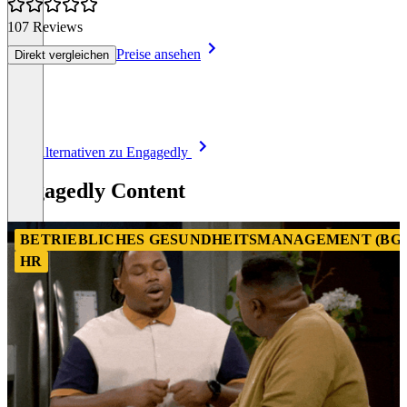
107 Reviews
Preise ansehen
Direkt vergleichen
Item
Alle Alternativen zu Engagedly
1
of
Engagedly Content
8
BETRIEBLICHES GESUNDHEITSMANAGEMENT (BG
HR