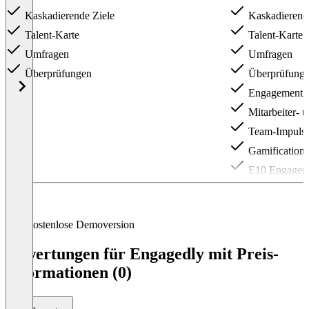
Kaskadierende Ziele
Kaskadierende
Talent-Karte
Talent-Karte
Umfragen
Umfragen
Überprüfungen
Überprüfung
Engagement 
Mitarbeiter- 
Team-Impuls
Gamification
E10 Engagem
Item
1
of
4
Kostenlose Demoversion
Bewertungen für Engagedly mit Preis-
Informationen (0)