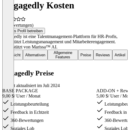
Engagedly Kosten
(0 Bewertungen)
Dieses Profil betreiben
Engagedly ist eine Talentmanagement-Plattform für HR-Profis,
unterstützt Leistungsmanagement und Mitarbeiterengagement.
Unterstützt von Marissa™ AI.
Allgemeine
Übersicht
Alternativen
Preise
Reviews
Artikel
Features
Engagedly Preise
Zuletzt aktualisiert im Juli 2024
BASE PACKAGE
ADD-ON + Rewar
9,00 $
/ User / Monat
5,00 $
/ User / Mo
Leistungsbeurteilung
Leistungsbeur
Feedback in Echtzeit
Feedback in E
360-Bewertungen
360-Bewertu
Soziales Lob
Soziales Lob