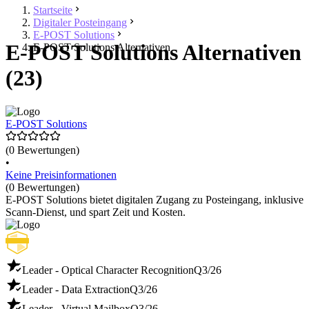
Startseite
Digitaler Posteingang
E-POST Solutions
E-POST Solutions Alternativen
E-POST Solutions Alternativen
(23)
E-POST Solutions
(0 Bewertungen)
•
Keine Preisinformationen
(0 Bewertungen)
E-POST Solutions bietet digitalen Zugang zu Posteingang, inklusive
Scann-Dienst, und spart Zeit und Kosten.
Leader - Optical Character Recognition
Q3/26
Leader - Data Extraction
Q3/26
Leader - Virtual Mailbox
Q3/26