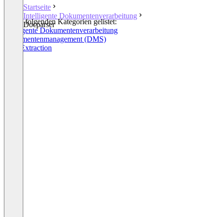
Startseite
Intelligente Dokumentenverarbeitung
In den folgenden Kategorien gelistet:
Docparser
Intelligente Dokumentenverarbeitung
Dokumentenmanagement (DMS)
Data Extraction