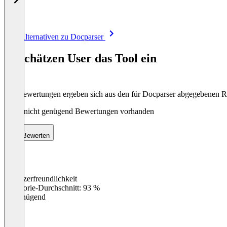
Item
Alle Alternativen zu Docparser
1
of
So schätzen User das Tool ein
8
Die Bewertungen ergeben sich aus den für Docparser abgegebenen 
Noch nicht genügend Bewertungen vorhanden
Bewerten
Benutzerfreundlichkeit
0
%
Kategorie-Durchschnitt: 93 %
Ungenügend