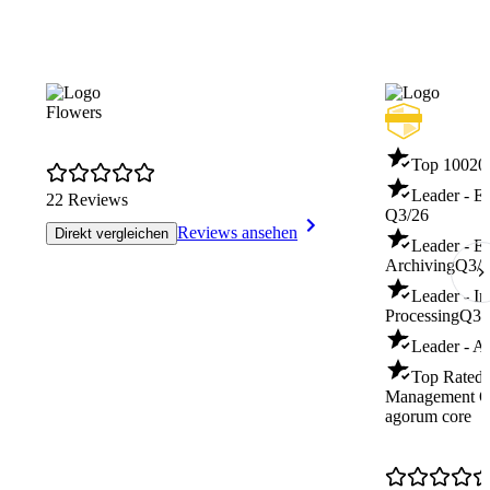
Flowers
Top 100
20
Leader - E
22 Reviews
Q3/26
Reviews ansehen
Direkt vergleichen
Leader - En
Archiving
Q3/2
Leader - I
Processing
Q3/
Leader - A
Top Rated 
Management
Q
agorum core