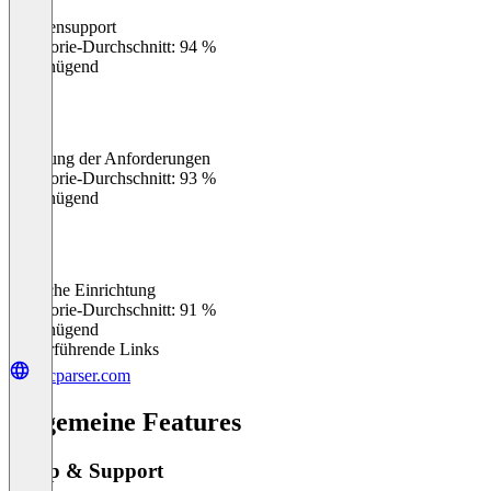
Kundensupport
0
%
Kategorie-Durchschnitt: 94 %
Ungenügend
Erfüllung der Anforderungen
0
%
Kategorie-Durchschnitt: 93 %
Ungenügend
Einfache Einrichtung
0
%
Kategorie-Durchschnitt: 91 %
Ungenügend
Weiterführende Links
docparser.com
Allgemeine Features
Setup & Support