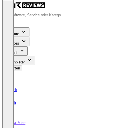
Software
Services
Content
Für Anbieter
Bewerten
Deutsch
English
Data-Vise