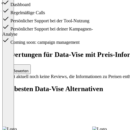
Dashboard
Regelmäßige Calls
Persönlicher Support bei der Tool-Nutzung
Persönlicher Support bei deiner Kampagnen-
Analyse
Coming soon: campaign management
Item
1
Bewertungen für Data-Vise mit Preis-Info
of
1
Bewerten
Es gibt aktuell noch keine Reviews, die Informationen zu Preisen enth
Die besten Data-Vise Alternativen