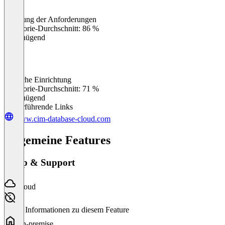
Erfüllung der Anforderungen
0
%
Kategorie-Durchschnitt: 86 %
Ungenügend
Einfache Einrichtung
0
%
Kategorie-Durchschnitt: 71 %
Ungenügend
Weiterführende Links
www.cim-database-cloud.com
Allgemeine Features
Setup & Support
Cloud
Keine Informationen zu diesem Feature
On-premise