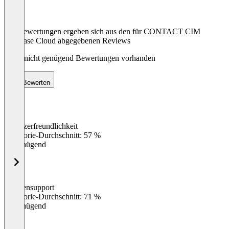
Die Bewertungen ergeben sich aus den für CONTACT CIM
Database Cloud abgegebenen Reviews
Noch nicht genügend Bewertungen vorhanden
Bewerten
Benutzerfreundlichkeit
0
%
Kategorie-Durchschnitt: 57 %
Ungenügend
Kundensupport
0
%
Kategorie-Durchschnitt: 71 %
Ungenügend