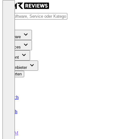
Software
Services
Content
Für Anbieter
Bewerten
Deutsch
English
PLM