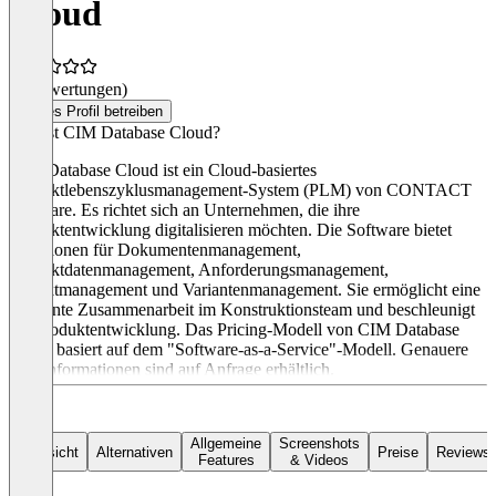
Cloud
(0 Bewertungen)
Dieses Profil betreiben
Was ist CIM Database Cloud?
CIM Database Cloud ist ein Cloud-basiertes
Produktlebenszyklusmanagement-System (PLM) von CONTACT
Software. Es richtet sich an Unternehmen, die ihre
Produktentwicklung digitalisieren möchten. Die Software bietet
Funktionen für Dokumentenmanagement,
Produktdatenmanagement, Anforderungsmanagement,
Projektmanagement und Variantenmanagement. Sie ermöglicht eine
effiziente Zusammenarbeit im Konstruktionsteam und beschleunigt
die Produktentwicklung. Das Pricing-Modell von CIM Database
Cloud basiert auf dem "Software-as-a-Service"-Modell. Genauere
Preisinformationen sind auf Anfrage erhältlich.
Allgemeine
Screenshots
Übersicht
Alternativen
Preise
Reviews
Features
& Videos