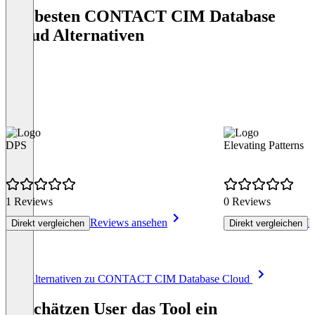
Die besten CONTACT CIM Database
Cloud Alternativen
DPS
Elevating Patterns
1 Reviews
0 Reviews
Reviews ansehen
R
Direkt vergleichen
Direkt vergleichen
Item
Alle Alternativen zu CONTACT CIM Database Cloud
1
of
So schätzen User das Tool ein
8