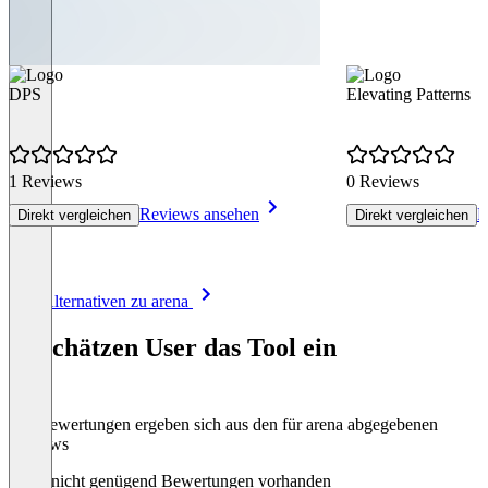
DPS
Elevating Patterns
1 Reviews
0 Reviews
Reviews ansehen
R
Direkt vergleichen
Direkt vergleichen
Item
Alle Alternativen zu arena
1
of
So schätzen User das Tool ein
8
Die Bewertungen ergeben sich aus den für arena abgegebenen
Reviews
Noch nicht genügend Bewertungen vorhanden