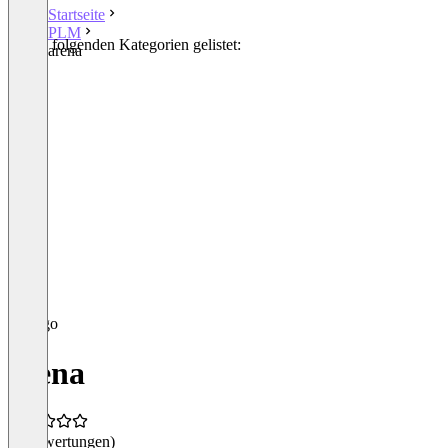
Startseite
PLM
In den folgenden Kategorien gelistet:
arena
PLM
arena
(0 Bewertungen)