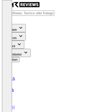
Software
Services
Content
Für Anbieter
Bewerten
Deutsch
English
PLM