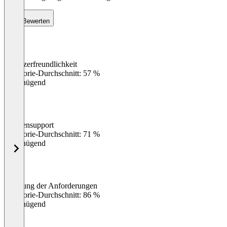
Bewerten
Benutzerfreundlichkeit
0
%
Kategorie-Durchschnitt: 57 %
Ungenügend
Kundensupport
0
%
Kategorie-Durchschnitt: 71 %
Ungenügend
Erfüllung der Anforderungen
0
%
Kategorie-Durchschnitt: 86 %
Ungenügend