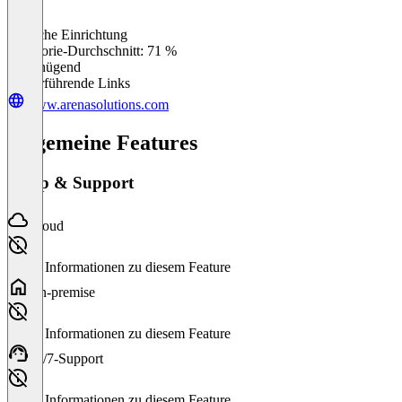
Einfache Einrichtung
0
%
Kategorie-Durchschnitt: 71 %
Ungenügend
Weiterführende Links
www.arenasolutions.com
Allgemeine Features
Setup & Support
Cloud
Keine Informationen zu diesem Feature
On-premise
Keine Informationen zu diesem Feature
24/7-Support
Keine Informationen zu diesem Feature