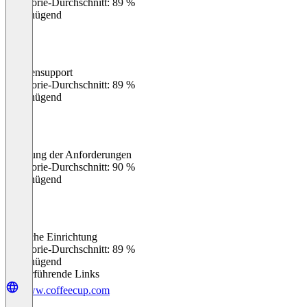
Kategorie-Durchschnitt: 89 %
Ungenügend
Kundensupport
0
%
Kategorie-Durchschnitt: 89 %
Ungenügend
Erfüllung der Anforderungen
0
%
Kategorie-Durchschnitt: 90 %
Ungenügend
Einfache Einrichtung
0
%
Kategorie-Durchschnitt: 89 %
Ungenügend
Weiterführende Links
www.coffeecup.com