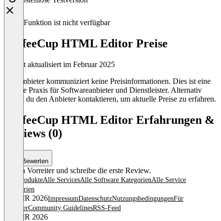
Diese Funktion ist nicht verfügbar
CoffeeCup HTML Editor Preise
Zuletzt aktualisiert im Februar 2025
Der Anbieter kommuniziert keine Preisinformationen. Dies ist eine
übliche Praxis für Softwareanbieter und Dienstleister. Alternativ
kannst du den Anbieter kontaktieren, um aktuelle Preise zu erfahren.
CoffeeCup HTML Editor Erfahrungen &
Reviews (0)
Bewerten
Sei ein Vorreiter und schreibe die erste Review.
Alle Produkte
Alle Services
Alle Software Kategorien
Alle Service
Kategorien
© OMR 2026
Impressum
Datenschutz
Nutzungsbedingungen
Für
Anbieter
Community Guidelines
RSS-Feed
© OMR 2026