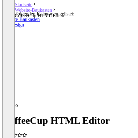
Startseite
Website-Baukasten
In den folgenden Kategorien gelistet:
CoffeeCup HTML Editor
Website-Baukasten
Webdesign
CoffeeCup HTML Editor