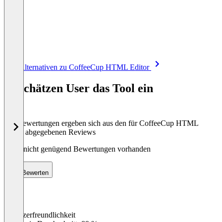
Item
Alle Alternativen zu CoffeeCup HTML Editor
1
of
So schätzen User das Tool ein
8
Die Bewertungen ergeben sich aus den für CoffeeCup HTML
Editor abgegebenen Reviews
Noch nicht genügend Bewertungen vorhanden
Bewerten
Benutzerfreundlichkeit
0
%