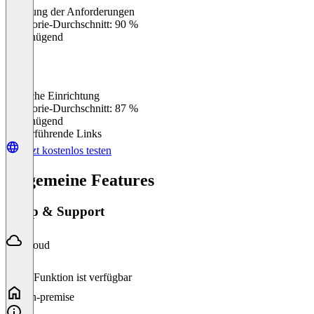
Erfüllung der Anforderungen
0
%
Kategorie-Durchschnitt: 90 %
Ungenügend
Einfache Einrichtung
0
%
Kategorie-Durchschnitt: 87 %
Ungenügend
Weiterführende Links
Jetzt kostenlos testen
Allgemeine Features
Setup & Support
Cloud
Diese Funktion ist verfügbar
On-premise