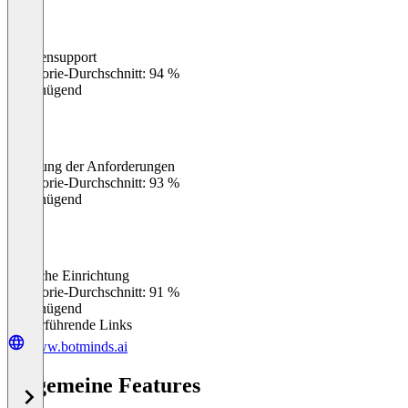
Kundensupport
0
%
Kategorie-Durchschnitt: 94 %
Ungenügend
Erfüllung der Anforderungen
0
%
Kategorie-Durchschnitt: 93 %
Ungenügend
Einfache Einrichtung
0
%
Kategorie-Durchschnitt: 91 %
Ungenügend
Weiterführende Links
www.botminds.ai
Allgemeine Features