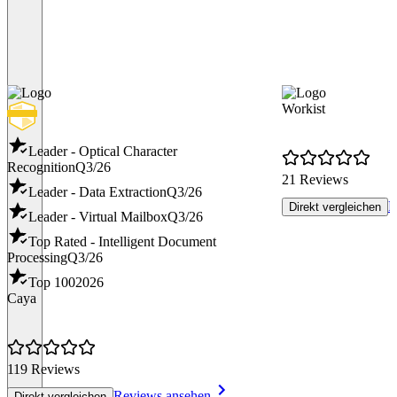
Workist
Leader - Optical Character
Recognition
Q3/26
21 Reviews
Leader - Data Extraction
Q3/26
R
Direkt vergleichen
Leader - Virtual Mailbox
Q3/26
Top Rated - Intelligent Document
Processing
Q3/26
Top 100
2026
Caya
119 Reviews
Reviews ansehen
Direkt vergleichen