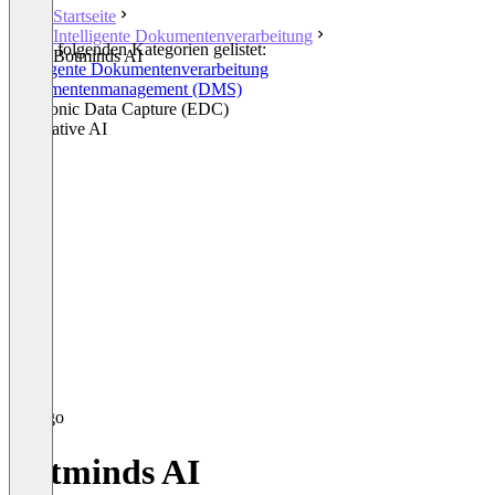
Startseite
Intelligente Dokumentenverarbeitung
In den folgenden Kategorien gelistet:
Botminds AI
Intelligente Dokumentenverarbeitung
Dokumentenmanagement (DMS)
Electronic Data Capture (EDC)
Generative AI
Botminds AI