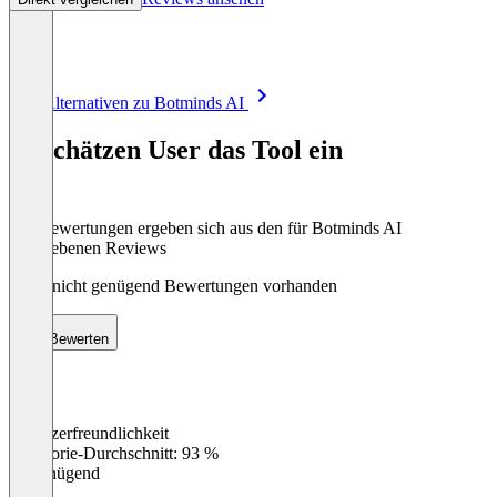
Item
Alle Alternativen zu Botminds AI
1
of
So schätzen User das Tool ein
8
Die Bewertungen ergeben sich aus den für Botminds AI
abgegebenen Reviews
Noch nicht genügend Bewertungen vorhanden
Bewerten
Benutzerfreundlichkeit
0
%
Kategorie-Durchschnitt: 93 %
Ungenügend