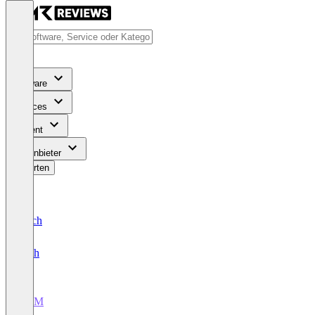
Software
Services
Content
Für Anbieter
Bewerten
Deutsch
English
CRM