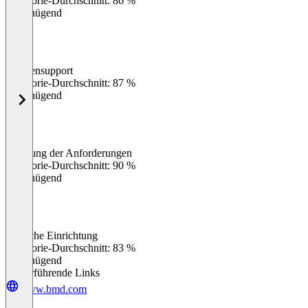
Kategorie-Durchschnitt: 86 %
Ungenügend
Kundensupport
0
%
Kategorie-Durchschnitt: 87 %
Ungenügend
Erfüllung der Anforderungen
0
%
Kategorie-Durchschnitt: 90 %
Ungenügend
Einfache Einrichtung
0
%
Kategorie-Durchschnitt: 83 %
Ungenügend
Weiterführende Links
www.bmd.com