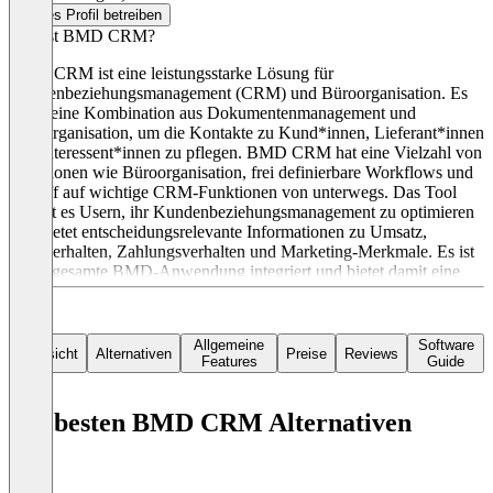
Dieses Profil betreiben
Was ist BMD CRM?
BMD CRM ist eine leistungsstarke Lösung für
Kundenbeziehungsmanagement (CRM) und Büroorganisation. Es
bietet eine Kombination aus Dokumentenmanagement und
Büroorganisation, um die Kontakte zu Kund*innen, Lieferant*innen
und Interessent*innen zu pflegen. BMD CRM hat eine Vielzahl von
Funktionen wie Büroorganisation, frei definierbare Workflows und
Zugriff auf wichtige CRM-Funktionen von unterwegs. Das Tool
erlaubt es Usern, ihr Kundenbeziehungsmanagement zu optimieren
und bietet entscheidungsrelevante Informationen zu Umsatz,
Kaufverhalten, Zahlungsverhalten und Marketing-Merkmale. Es ist
in die gesamte BMD-Anwendung integriert und bietet damit eine
hohe Transparenz aller Kunden-, Interessenten- und
Lieferantendaten für Mitarbeiter*innen. Ein Pricing gibt es auf
Anfrage.
Allgemeine
Software
Übersicht
Alternativen
Preise
Reviews
Features
Guide
Die besten BMD CRM Alternativen