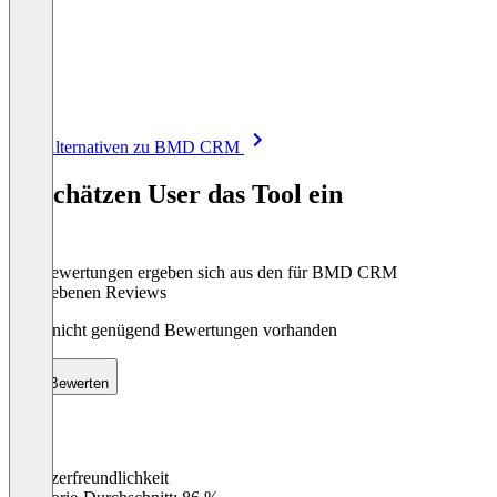
Item
Alle Alternativen zu BMD CRM
1
of
So schätzen User das Tool ein
8
Die Bewertungen ergeben sich aus den für BMD CRM
abgegebenen Reviews
Noch nicht genügend Bewertungen vorhanden
Bewerten
Benutzerfreundlichkeit
0
%