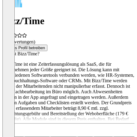
Bizz/Time
(0 Bewertungen)
Dieses Profil betreiben
Was ist Bizz/Time?
Bizz/Time ist eine Zeiterfassungslösung als SaaS, die für
Unternehmen jeder Größe geeignet ist. Die Lösung kann mit
verschiedenen Softwaretools verbunden werden, wie HR-Systemen,
Lohnbuchhaltungs-Software oder CRMs. Mit Bizz/Time werden
Zeiten der Mitarbeitenden nicht manipulierbar erfasst. Dennoch ist
eine Nachbearbeitung im Büro möglich. Auch Abwesenheiten
können in der App angefragt und eingetragen werden. Außerdem
können Aufgaben und Checklisten erstellt werden. Der Grundpreis
pro zu erfassendem Mitarbeiter beträgt 8,90 € mtl. zzgl.
Einrichtungsgebühr und Bereitstellung der Weboberfläche (179 €
einmalig). Alle Module sind in diesem Preis enthalten. Bei Bedarf
können zusätzliche Stunden vor Ort oder per Fernwartung
bereitgestellt werden, je nach Umfang der benötigten Hilfestellung.