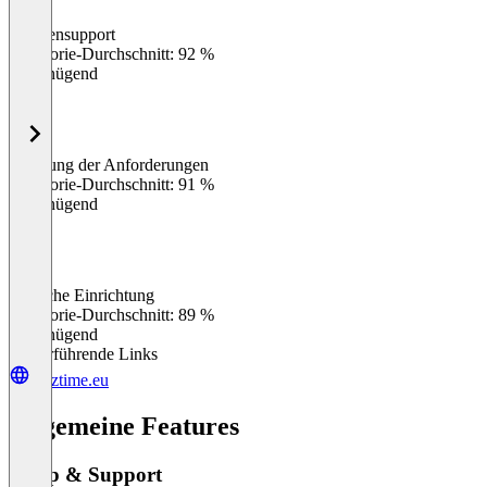
Kundensupport
0
%
Kategorie-Durchschnitt: 92 %
Ungenügend
Erfüllung der Anforderungen
0
%
Kategorie-Durchschnitt: 91 %
Ungenügend
Einfache Einrichtung
0
%
Kategorie-Durchschnitt: 89 %
Ungenügend
Weiterführende Links
bizztime.eu
Allgemeine Features
Setup & Support