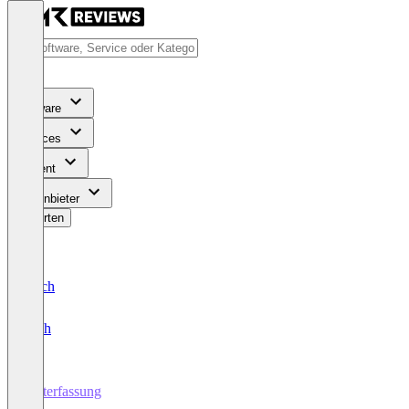
Software
Services
Content
Für Anbieter
Bewerten
Deutsch
English
Zeiterfassung