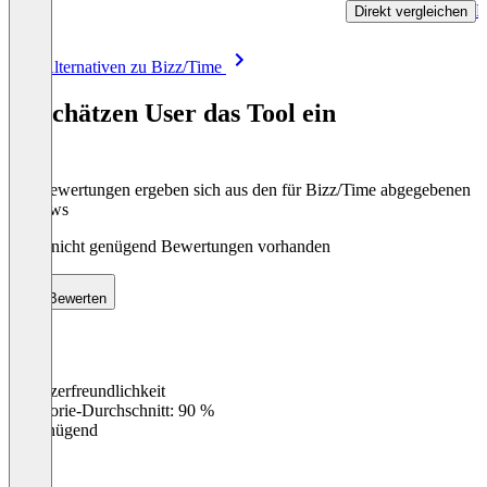
R
Direkt vergleichen
Item
Alle Alternativen zu Bizz/Time
1
of
So schätzen User das Tool ein
8
Die Bewertungen ergeben sich aus den für Bizz/Time abgegebenen
Reviews
Noch nicht genügend Bewertungen vorhanden
Bewerten
Benutzerfreundlichkeit
0
%
Kategorie-Durchschnitt: 90 %
Ungenügend