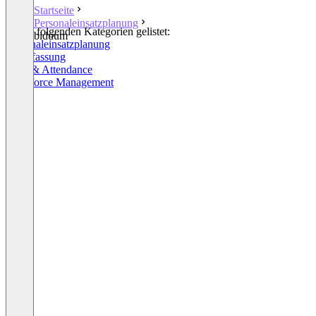
Startseite
Personaleinsatzplanung
In den folgenden Kategorien gelistet:
biduum
Personaleinsatzplanung
Zeiterfassung
Time & Attendance
Workforce Management