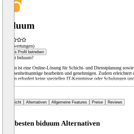
biduum
(0 Bewertungen)
Dieses Profil betreiben
Was ist biduum?
biduum ist eine Online-Lösung für Schicht- und Dienstplanung sowie
Abwesenheitsanträge bearbeiten und genehmigen. Zudem erleichtert di
biduum erfordert keine speziellen IT-Kenntnisse oder Schulungen und is
Übersicht
Alternativen
Allgemeine Features
Preise
Reviews
Die besten biduum Alternativen