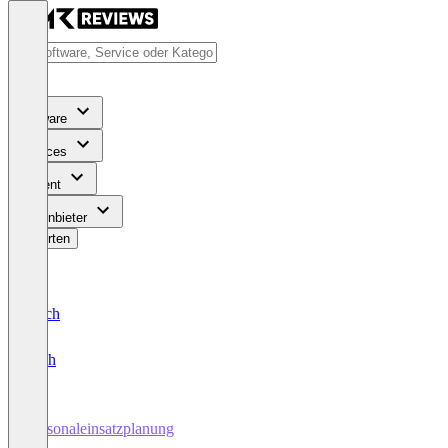
Software
Services
Content
Für Anbieter
Bewerten
Deutsch
English
Personaleinsatzplanung