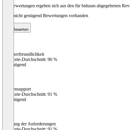
Die Bewertungen ergeben sich aus den für biduum abgegebenen Rev
Noch nicht genügend Bewertungen vorhanden
Bewerten
Benutzerfreundlichkeit
0
%
Kategorie-Durchschnitt: 90 %
Ungenügend
Kundensupport
0
%
Kategorie-Durchschnitt: 91 %
Ungenügend
Erfüllung der Anforderungen
0
%
Kategorie-Durchschnitt: 91 %