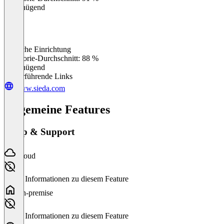
Ungenügend
Einfache Einrichtung
0
%
Kategorie-Durchschnitt: 88 %
Ungenügend
Weiterführende Links
www.sieda.com
Allgemeine Features
Setup & Support
Cloud
Keine Informationen zu diesem Feature
On-premise
Keine Informationen zu diesem Feature