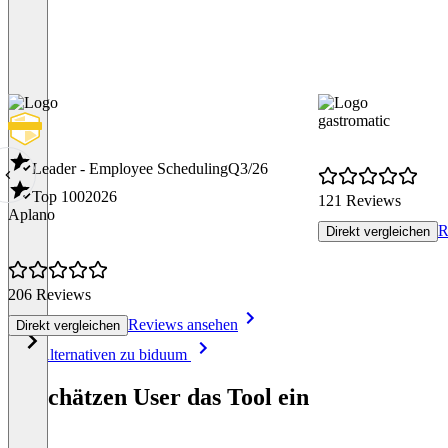
gastromatic
Leader - Employee Scheduling
Q3/26
Top 100
2026
121 Reviews
Aplano
R
Direkt vergleichen
206 Reviews
Reviews ansehen
Direkt vergleichen
Item
Alle Alternativen zu biduum
1
of
So schätzen User das Tool ein
8