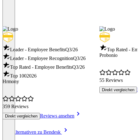
Leader - Employee Benefits
Q3/26
Top Rated - Emp
Probonio
Leader - Employee Recognition
Q3/26
Top Rated - Employee Benefits
Q3/26
Top 100
2026
55 Reviews
Hrmony
R
Direkt vergleichen
359 Reviews
Reviews ansehen
Direkt vergleichen
Item
Alle Alternativen zu Bendesk
1
of