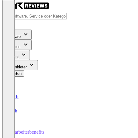
Software
Services
Content
Für Anbieter
Bewerten
Deutsch
English
Mitarbeiterbenefits