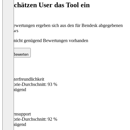
So schätzen User das Tool ein
8
Die Bewertungen ergeben sich aus den für Bendesk abgegebenen
Reviews
Noch nicht genügend Bewertungen vorhanden
Bewerten
Benutzerfreundlichkeit
0
%
Kategorie-Durchschnitt: 93 %
Ungenügend
Kundensupport
0
%
Kategorie-Durchschnitt: 92 %
Ungenügend