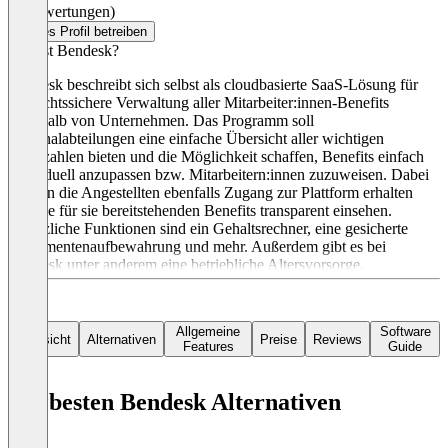
(0 Bewertungen)
Dieses Profil betreiben
Was ist Bendesk?
Bendesk beschreibt sich selbst als cloudbasierte SaaS-Lösung für
die rechtssichere Verwaltung aller Mitarbeiter:innen-Benefits
innerhalb von Unternehmen. Das Programm soll
Personalabteilungen eine einfache Übersicht aller wichtigen
Kennzahlen bieten und die Möglichkeit schaffen, Benefits einfach
individuell anzupassen bzw. Mitarbeitern:innen zuzuweisen. Dabei
können die Angestellten ebenfalls Zugang zur Plattform erhalten
und die für sie bereitstehenden Benefits transparent einsehen.
Zusätzliche Funktionen sind ein Gehaltsrechner, eine gesicherte
Dokumentenaufbewahrung und mehr. Außerdem gibt es bei
Bendesk unter anderem eine betriebliche Altersvorsorge,
Essenszuschüsse, ein Job-Fahrrad, Sachbezüge auf Kreditkarten, ein
Berufs-Handy und und und. Das gleichnamige Unternehmen hinter
Bendesk vertreibt seine Lösung aus Köln. Einen Preis gibt es auf
Allgemeine
Software
Anfrage.
Übersicht
Alternativen
Preise
Reviews
Features
Guide
Die besten Bendesk Alternativen