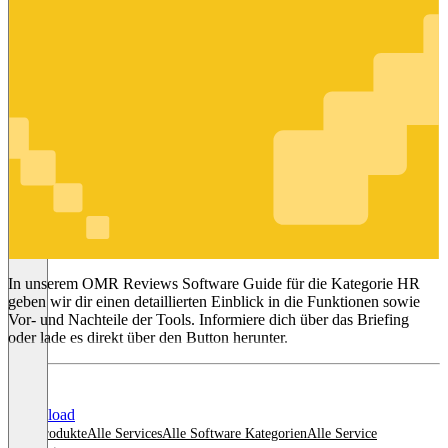
HR
In unserem OMR Reviews Software Guide für die Kategorie HR
geben wir dir einen detaillierten Einblick in die Funktionen sowie
Vor- und Nachteile der Tools. Informiere dich über das Briefing
oder lade es direkt über den Button herunter.
Download
Alle Produkte
Alle Services
Alle Software Kategorien
Alle Service