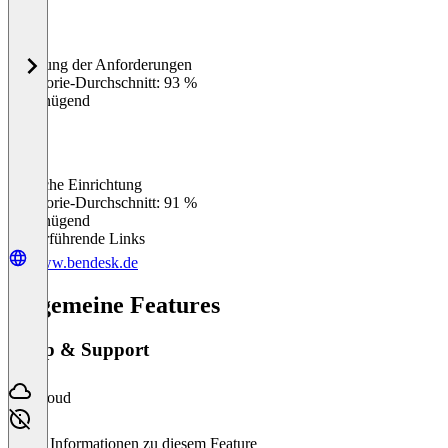
Erfüllung der Anforderungen
0
%
Kategorie-Durchschnitt: 93 %
Ungenügend
Einfache Einrichtung
0
%
Kategorie-Durchschnitt: 91 %
Ungenügend
Weiterführende Links
www.bendesk.de
Allgemeine Features
Setup & Support
Cloud
Keine Informationen zu diesem Feature